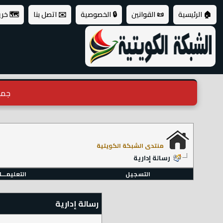
🏠 الرئيسية
📜 القوانين
🔒 الخصوصية
✉️ اتصل بنا
🗺️ خر
جميع ال
منتدى الشبكة الكويتية
رسالة إدارية
التسجيل
التعليمـــ
رسالة إدارية