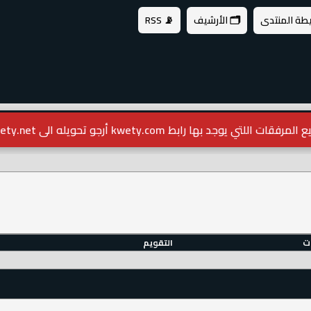
يطة المنتدى
🗂️ الأرشيف
📡 RSS
مرفقات اللتي يوجد بها رابط kwety.com أرجو تحويله الى kwety.net
ات
التقويم