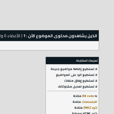
الذين يشاهدون محتوى الموضوع الآن : 1
( الأعضاء 0 والزوار 1)
تعليمات المشاركة
لا تستطيع
إضافة مواضيع جديدة
لا تستطيع
الرد على المواضيع
لا تستطيع
إرفاق ملفات
لا تستطيع
تعديل مشاركاتك
is
BB code
متاحة
الابتسامات
متاحة
كود [IMG]
متاحة
كود HTML
معطلة