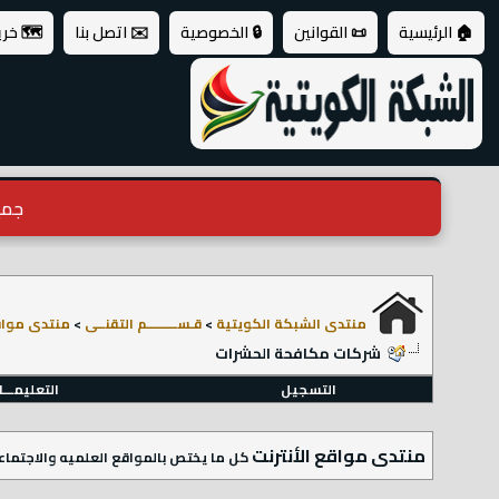
🏠 الرئيسية
📜 القوانين
🔒 الخصوصية
✉️ اتصل بنا
🗺️ خر
جميع ال
منتدى الشبكة الكويتية
>
قـســـــــــم التقنــى
>
منتدى مواقع
شركات مكافحة الحشرات
التسجيل
التعليمـــ
منتدى مواقع الأنترنت
كل ما يختص بالمواقع العلميه والاجتماعيه