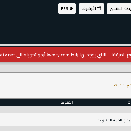
يطة المنتدى
🗂️ الأرشيف
📡 RSS
مرفقات اللتي يوجد بها رابط kwety.com أرجو تحويله الى kwety.net
 الأنترنت
ات
التقويم
 والادبيه المتنوعه .