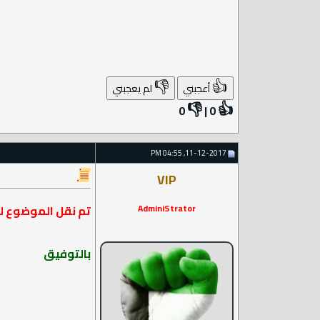
👎
👍
أعجبني
لم يعجبني
👎
👍
0
|
0
11-12-2017, 04:55 PM
VIP
AdminiStrator
تم نقل الموضوع ل
بالتوفيق