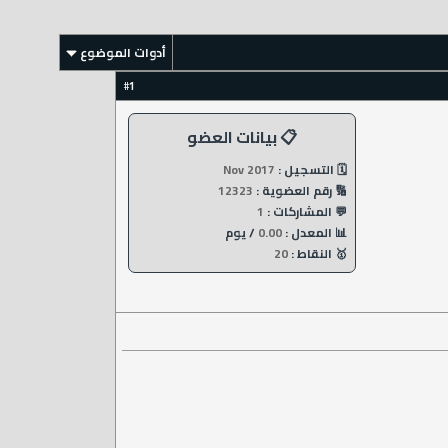
أدوات الموضوع
1
#
📋 بيانات العضو
🗓️ التسجيل :
Nov 2017
🔢 رقم العضوية :
12323
💬 المشاركات :
1
📊 المعدل :
0.00
/ يوم
🥇 النقاط :
20