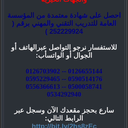
احصل على شهادة معتمدة من المؤسسة
العامة للتدريب التقني والمهني برقم (
252229924 )
للاستفسار نرجو التواصل عبرالهاتف أو
الجوال أو الواتسأب:
0126655144 -- 0126703902
0590514176 -- 0595229465
0500058741 -- 0556366613
0534292940
سارع بحجز مقعدك الآن وسجل عبر
الرابط التالي:
http://bit.ly/2hs8zEc