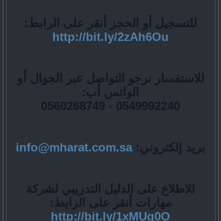
للتسجيل أو الحجز أنقر على الرابط
:
http://bit.ly/2zAh6Ou
للاستفسار نرجو التواصل عبر الجوال أو
الواتس أب
:
0549992240 - 0560268749
بريد إلكتروني
:
info@mharat.com.sa
للاطلاع على الدليل التدريبي لشركة
مهارات أنقر على الرابط
:
http://bit.ly/1xMUg0O