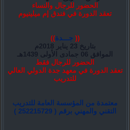
الحضور للرجال والنساء
تعقد الدورة في فندق إم ميلينيوم
((
جـــدة
))
بتاريخ
23 يناير
2018م
الموافق
06 جمادى الأولى
1439هـ
الحضور للرجال فقط
تعقد الدورة في معهد جدة الدولي العالي
للتدريب
معتمدة من المؤسسة العامة للتدريب
التقني والمهني برقم
( 252215729 )