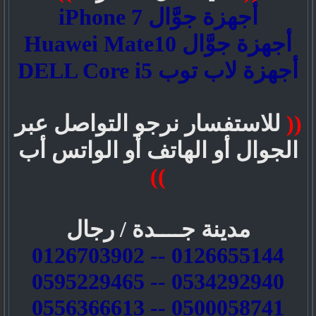
أجهزة جوَّال iPhone 7
أجهزة جوَّال Huawei Mate10
أجهزة لاب توب DELL Core i5
((
للاستفسار نرجو التواصل عبر
الجوال أو الهاتف أو الواتس أب
))
مدينة جــــدة / رجال
0126655144 -- 0126703902
0534292940 -- 0595229465
0500058741 -- 0556366613