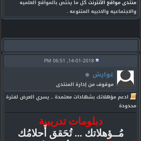
منتدى مواقع الأنترنت
كل ما يختص بالمواقع العلميه
والاجتماعيه والادبيه المتنوعه .
14-01-2018, 06:51 PM
غوايش
موقوف من إدارة المنتدى
ادعم مؤهلاتك بشهادات معتمدة .. يسري العرض لفترة
محدودة
دبلومات تدريبية
مُــؤهلاتك ... تُحَقق أَحلامُك