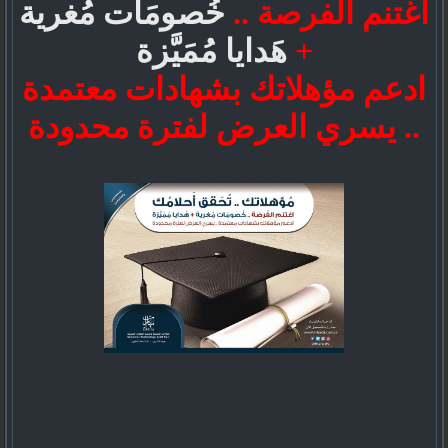
اغتنم الفرصة ..
خُصومَات مُغرية
+
هَدايا مُمَيَّزة
ادعم مؤهلاتك بشهادات معتمدة
.. يسري العرض لفترة محدودة