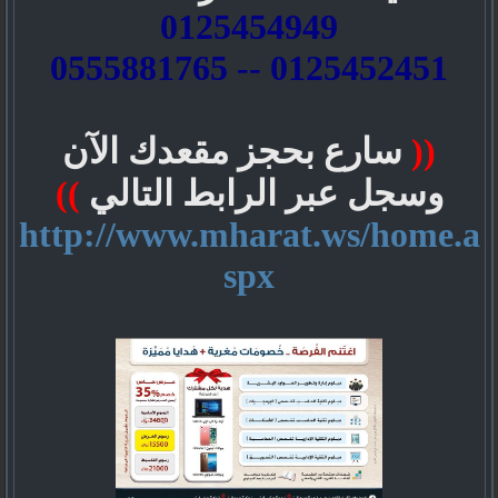
0125454949
0125452451 -- 0555881765
((
سارع بحجز مقعدك الآن
وسجل عبر الرابط التالي
))
http://www.mharat.ws/home.a
spx