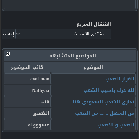
الانتقال السريع
المواضيع المتشابهه
الموضوع
كاتب الموضوع
القرار الصعب
cool man
لله درك ياحبيب الشعب
Nathyaa
تعازى الشعب السعودى هنا
ss10
من السهل ....... من الصعب
الذهبي
الصعب و الاصعب
عسوووله