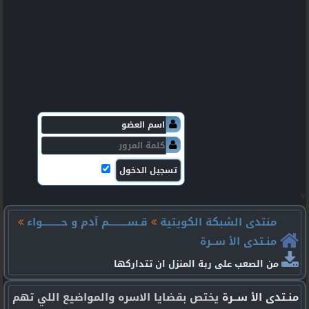
v
منتدى الشبكة الكويتية
قـســـــــــم آدم و حـــــــــواء
منـتدى الأ ســرة
من الصعب على ربة المنزل ان تتداركها
منـتدى الأ ســرة
يختص بقضايا الاسره والمواضيع اللي تهم