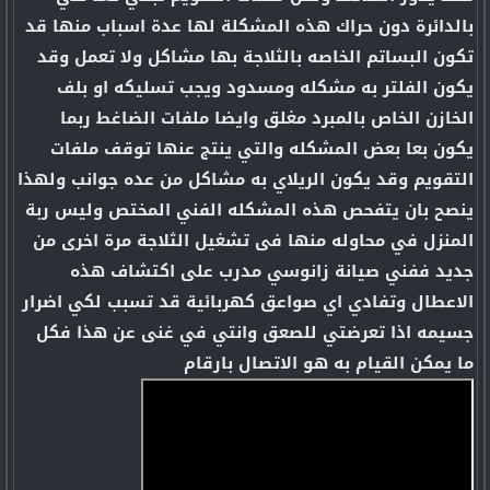
بالدائرة دون حراك هذه المشكلة لها عدة اسباب منها قد
تكون البساتم الخاصه بالثلاجة بها مشاكل ولا تعمل وقد
يكون الفلتر به مشكله ومسدود ويجب تسليكه او بلف
الخازن الخاص بالمبرد مغلق وايضا ملفات الضاغط ربما
يكون بعا بعض المشكله والتي ينتج عنها توقف ملفات
التقويم وقد يكون الريلاي به مشاكل من عده جوانب ولهذا
ينصح بان يتفحص هذه المشكله الفني المختص وليس ربة
المنزل في محاوله منها فى تشغيل الثلاجة مرة اخرى من
جديد ففني صيانة زانوسي مدرب على اكتشاف هذه
الاعطال وتفادي اي صواعق كهربائية قد تسبب لكي اضرار
جسيمه اذا تعرضتي للصعق وانتي في غنى عن هذا فكل
ما يمكن القيام به هو الاتصال بارقام