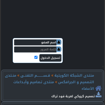
v
منتدى الشبكة الكويتية
قـســـــــــم التقنــى
منـتدى
التصميم و الجرافكس
منتدى تصاميم وأبـداعات
الأعضاء
تصميم كروكي لعربة فود تراك