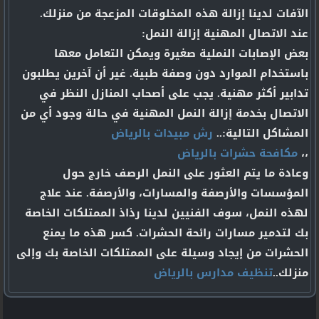
الآفات لدينا إزالة هذه المخلوقات المزعجة من منزلك.
عند الاتصال المهنية إزالة النمل:
بعض الإصابات النملية صغيرة ويمكن التعامل معها
باستخدام الموارد دون وصفة طبية. غير أن آخرين يطلبون
تدابير أكثر مهنية. يجب على أصحاب المنازل النظر في
الاتصال بخدمة إزالة النمل المهنية في حالة وجود أي من
المشاكل التالية:..
رش مبيدات بالرياض
،،
مكافحة حشرات بالرياض
وعادة ما يتم العثور على النمل الرصف خارج حول
المؤسسات والأرصفة والمسارات، والأرصفة. عند علاج
لهذه النمل، سوف الفنيين لدينا رذاذ الممتلكات الخاصة
بك لتدمير مسارات رائحة الحشرات. كسر هذه ما يمنع
الحشرات من إيجاد وسيلة على الممتلكات الخاصة بك وإلى
منزلك..
تنظيف مدارس بالرياض