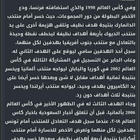
وفي كأس العالم 1998 والذي استضافته فرنسا، ودع
الأخضر البطولة من دور المجموعات، حيث خسر أمام منتخب
الدانمارك بنتيجة هدف نظيف وتلقى هزيمة أخرى على يد
منتخب الديوك بأربعة أهداف نظيفة ليخطف نقطة وحيدة
بالتعادل مع منتخب جنوب أفريقيا بهدفين لكل منهما،
سجل أحد الهدفين سامي ليوقع على الهدف الثاني له.
وغاب الجابر عن التسجيل في المشاركة الثالثة في كأس
العالم 2002 في كوريا واليابان ليواجه منتخب ألمانيا ويخسر
بنتيجة ثمانية أهداف مقابل لا شئ وبعدها خسر أيضا على
يد الكاميرون بهدف وحيد، ليواجه منتخب أيرلندا ويخسر
بنتيجة ثلاث أهداف دون رد.
وجاء الهدف الثالث له في الظهور الأخير في كأس العالم
2006 بألمانيا، قبل أن تتعلق أخبار السعودية باخبار كاس
العالم ٢٠١٨، عندما سجل هدف التعادل للمنتخب أمام تونس
بهدفين لكل منهما وتعرض الأخضر للخسارة أمام منتخب
أُوكرانيا بنتيجة أربعة أهداف نظيفة، وبعدها خسر بهدف