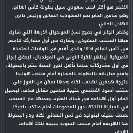
الأخضر هو أكثر لاعب سعودي سجل بطولة كأس العالم،
وهو سامي الجابر نجم السعودية السابق ورئيس نادي
الهلال الحالي.
وظهر الجابر في جميع نسخ المونديال الأربعة التي شارك
فيها المنتخب السعودي، وشارك في أول مشاركة للأخضر
في كأس العالم 1994 والذي أٌقيم في الولايات المتحدة
الأمريكية ليظهر للكرة الأولى في المونديال، ليحقق إنجاز
في أول مشاركاته عندما تأهل لدور الستة عشر بالبطولة،
وافتح مبارياته بالبطولة بالخسارة أمام منتخب هولندا
بنتيجة هدفين لهدف، لكنه بعدها تمكن من الفوز على
منتخب أسود الأطلسي بنتيجة هدفين مقابل هدف، ليسجل
الجابر أول أهدافه في شباك المغرب وبعدها فاز المنتخب
في المباراة الثالثة بدور المجموعات أمام منتخب بلجيكا
بهدف نظيف ليتواجد في ثمن النهائي لكنه ودع البطولة
بعد الهزيمة أمام منتخب السويد بنتيجة ثلاث أهداف
لهدف.