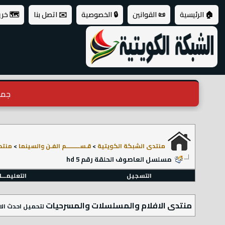
🏠 الرئيسية
📜 القوانين
🔒 الخصوصية
✉️ اتصل بنا
🗺️ خر
جميع ال
منتدى الشبكة الكويتية
>
قـســـــــــم الفـن والسينما
>
منتد
مسلسل العاصوف الحلقة رقم 5 hd
التسجيل
التعليمـــ
منتدى الافلام والمسلسلات والمسرحيات
لتحميل احدث الا