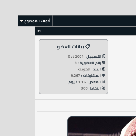
أدوات الموضوع
1
#
📋 بيانات العضو
🗓️ التسجيل :
Oct 2004
🔢 رقم العضوية :
3
🌏 البلد :
الكويت
💬 المشاركات :
9,267
📊 المعدل :
1.16
/ يوم
🥇 النقاط :
300