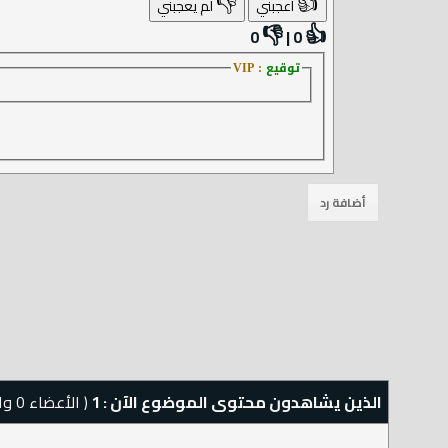
👎
👍
أعجبني
لم يعجبني
👎
👍
0
|
0
توقيع
: VIP
الذين يشاهدون محتوى الموضوع الآن : 1
( الأعضاء 0 والزوار 1)