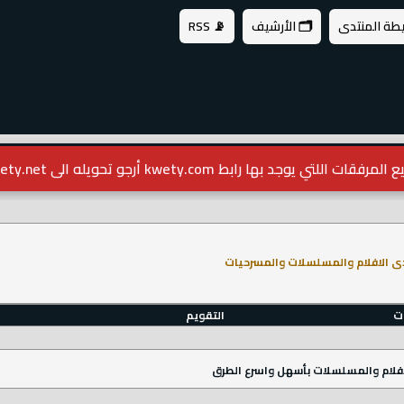
يطة المنتدى
🗂️ الأرشيف
📡 RSS
مرفقات اللتي يوجد بها رابط kwety.com أرجو تحويله الى kwety.net
ى الافلام والمسلسلات والمسرحيات
ات
التقويم
فلام والمسلسلات بأسهل واسرع الطرق