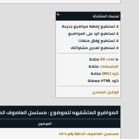
تعليمات المشاركة
لا تستطيع
إضافة مواضيع جديدة
لا تستطيع
الرد على المواضيع
لا تستطيع
إرفاق ملفات
لا تستطيع
تعديل مشاركاتك
is
BB code
متاحة
الابتسامات
متاحة
كود [IMG]
متاحة
كود HTML
معطلة
قوانين المنتدى
المواضيع المتشابهه للموضوع : مسلسل العاصوف الحلقة 
الموضوع
مسلسل العاصوف الحلقة رقم 4 hd