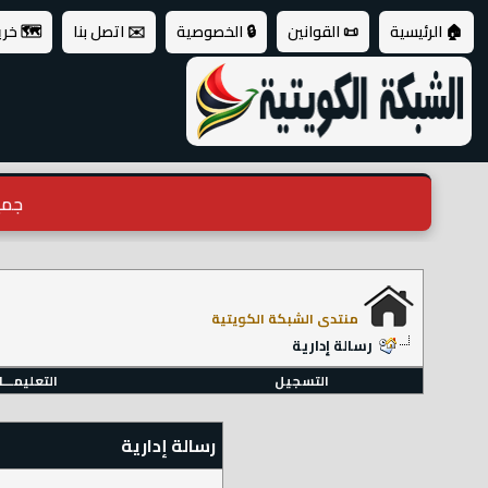
🏠 الرئيسية
📜 القوانين
🔒 الخصوصية
✉️ اتصل بنا
🗺️ خر
جميع ال
منتدى الشبكة الكويتية
رسالة إدارية
التسجيل
التعليمـــ
رسالة إدارية