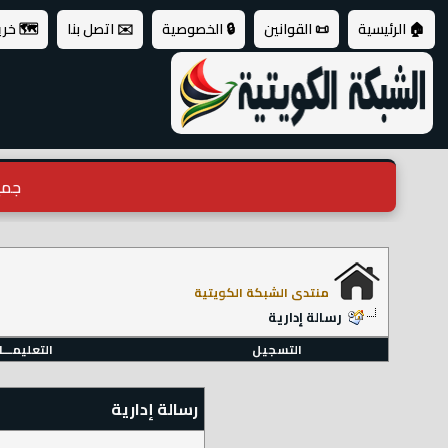
🏠 الرئيسية
📜 القوانين
🔒 الخصوصية
✉️ اتصل بنا
🗺️ خر
جميع ال
منتدى الشبكة الكويتية
رسالة إدارية
التسجيل
التعليمـــ
رسالة إدارية