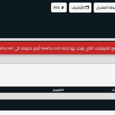
يطة المنتدى
🗂️ الأرشيف
📡 RSS
مرفقات اللتي يوجد بها رابط kwety.com أرجو تحويله الى kwety.net
ات
التقويم