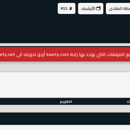
يطة المنتدى
🗂️ الأرشيف
📡 RSS
مرفقات اللتي يوجد بها رابط kwety.com أرجو تحويله الى kwety.net
ات
التقويم