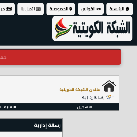
🏠 الرئيسية
📜 القوانين
🔒 الخصوصية
✉️ اتصل بنا
🗺️ خر
جميع ال
منتدى الشبكة الكويتية
رسالة إدارية
التسجيل
التعليمـــ
رسالة إدارية