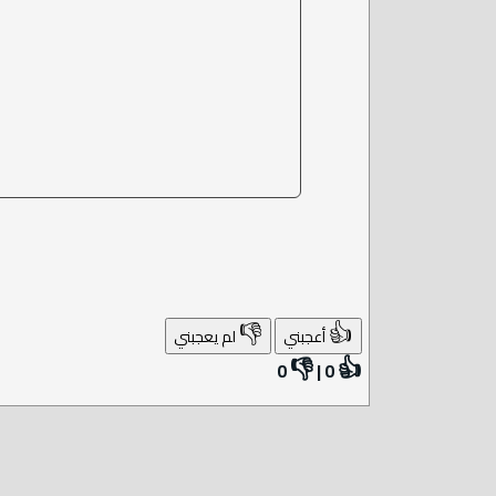
👎
👍
أعجبني
لم يعجبني
👎
👍
0
|
0