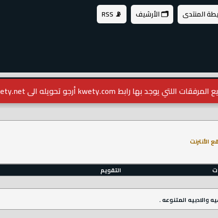
يطة المنتدى
🗂️ الأرشيف
📡 RSS
مرفقات اللتي يوجد بها رابط kwety.com أرجو تحويله الى kwety.net
 الأنترنت
ات
التقويم
 والادبيه المتنوعه .