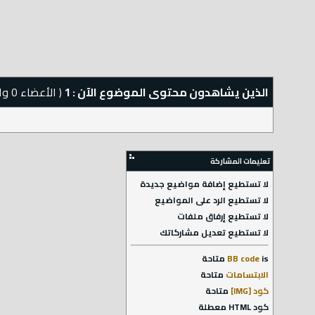
الذين يشاهدون محتوى الموضوع الآن : 1
( الأعضاء 0 والزوار 1)
تعليمات المشاركة
لا تستطيع
إضافة مواضيع جديدة
لا تستطيع
الرد على المواضيع
لا تستطيع
إرفاق ملفات
لا تستطيع
تعديل مشاركاتك
is
BB code
متاحة
الابتسامات
متاحة
كود [IMG]
متاحة
كود HTML
معطلة