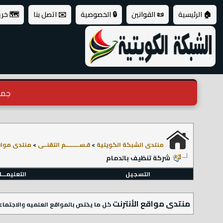
🏠 الرئيسية
📜 القوانين
🔒 الخصوصية
✉️ اتصل بنا
🗺️ خر
جميع ال
منتدى الشبكة الكويتية
>
قـســـــــــم التقنــى
>
منتدى مواقع
شركة تنظيف بالدمام
التسجيل
التعليمـــ
منتدى مواقع الأنترنت
كل ما يختص بالمواقع العلميه والاجتماعيه