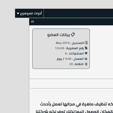
أدوات الموضوع
1
#
📋 بيانات العضو
🗓️ التسجيل :
May 2019
🔢 رقم العضوية :
12428
💬 المشاركات :
6
📊 المعدل :
0.00
/ يوم
🥇 النقاط :
20
 شركه تنظيف ماهرة في مجالها تعمل بأحدث
بالمكان الوصول إليها لذلك توفر لكم شركتنا