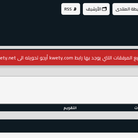
يطة المنتدى
🗂️ الأرشيف
📡 RSS
مرفقات اللتي يوجد بها رابط kwety.com أرجو تحويله الى kwety.net
ات
التقويم