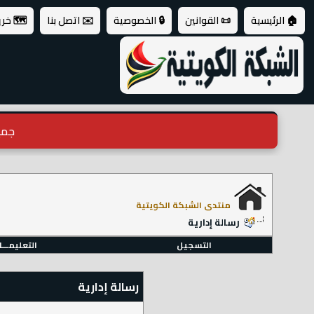
🏠 الرئيسية
📜 القوانين
🔒 الخصوصية
✉️ اتصل بنا
🗺️ خر
جميع ال
منتدى الشبكة الكويتية
رسالة إدارية
التسجيل
التعليمـــ
رسالة إدارية