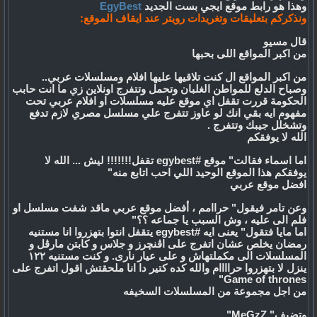
وهذا هو رابط موقع ايجي بست الجديد
EgyBest
ونذكركم بتعليقات وتغريدات رويتر عند ايقاف الموقع:
قال مسيو
من اكبر المواقع اللى بحبها
من اكبر المواقع ال كنت تلاقيها عليها افلام ومسلسلات عربي..
وصباح الدلع للمواطن الغلبان وتحمل وتتفرج اونلاين زي ما انت حابب
الحكومة قررت تقفل اي موقع عليه مسلسلات او افلام عربي تحت
مفهوم ايه بقي انك لو عاوز تتفرج علي مسلسل مصري لازم تدفع
وتشخلل جيبك وتتفرج .
الله لا يوفقكم
اما اسماء فقالت" موقع #egybest تقفل!!!!!!! ليش ... الله لا
يوفقكم هذا الموقع الوحيد اللي احب اتابع منه"
افضل موقع عربي
وعن تامر فيقول" حراامم ، أفضل موقع عربي ماقد شفت مسلسل او
فلم الى عليه ، وش السبب يا جماعه ؟؟"
اما مايا فتقول" يعنى ايه #egybest يتقفل انتوا بتهزروا انا مستنيه
رمضان يخلص عشان اتفرج على اڤنچرز و جلاس و كابتن مارڤل و
المسلسلات الى مكملتهاش و على عيار نارى. و كنت مستنيه ١٢٢
ينزل لا بتهزروا حراااام والله كده كتير دا انا ملحقتش اقول اتفرج على
Game of thrones"
من اجل مجموعة من المسلسلات السخيفه
وتضيف" MeGzZ"