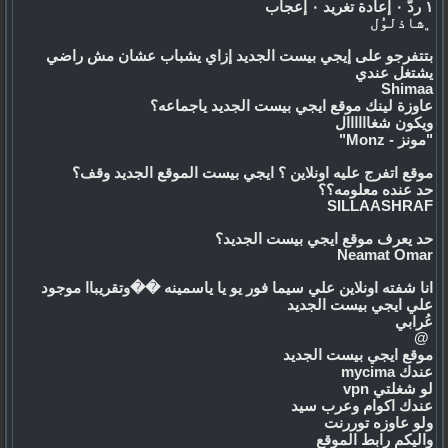
١ ردّ ٠ إعادة تغريد ٠ إعجاب
﮼شاذلوُل
بتتفرجو على إيجي بيست الجديد إزاي يشباب عشان مش راضي
يشتغل عندي
Shimaa
عاوزة لينك موقع ايجي بيست الجديد ياجماعه؟
ويكون شغاااااال
"مونز - Monz"
موقع اتفرج عليه اونلاين ؟ ايجي بيست الموقع الجديد وقف؟
حد عنده معلومه؟؟
SILLAASHRAF
حد يعرف موقع ايجي بيست الجديد؟
Neamat Oma
r
انا شفته اونلاين علي سيما فور يو يا ياسمينه ��وتقريباا موجود
علي ايجي بيست الجديد
عُرابي
‏ @
موقع ايجي بيست الجديد
عندك mycima
لو شغلتي vpn
عندك اكوام وعرب سيد
ولو عاوزه توررنت
واليكم رابط الموقع