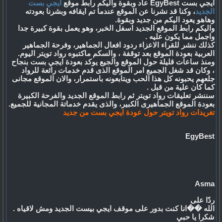
ايجي بست EgyBest
عاد وبقوة واليكم رابط موقع
ايجي بست
الجديد
، وكنا قد نشرنا عن الموقع عندما تم ايقافه وبشرنا بعودته
وهاهو يعود اليكم من جديد وبقوة.
واليكم رابط الموقع الجديد اسفل الخبر، وهو يعمل بقوة كبيرة جدا
واجمل مما يكون عليه .
كذلك ننشر للقراء الاعزاء ردود افعال الجماهير، وفرحة الجماهير
العربية بعودة الموقع بعد توقفة ، والسكم ماكتبوه رواد تويتر اليوم.
ومنذ ساعات قليلة حول الموقع والجيع يوكد بعودة ايجي بست بنجاح
، وكان قد شغل الجميع امر الموقع الذى قدم خدمات رائعة للرواد
جلعهم يحبونه كل هذا الحب ويتابعونه باستمرار، والان الموقع مجانى
كما كان علية من قبل .
سننشر تعليقات رواد تويتر ثم رابط الموقع الجديد والفرحة الكبيرة
بعودة الموقع الجماهيرى الكبير، والذى يقدم خدماتة المجانية للجميع.
تغريدات رواد تويتر حول عودة ايجي بست من جديد
EgyBest
Asma
ردًا على
الله ��انا كنت بدور على موقف ايجي بيست الجديد ومش لاقياه .
شكرا يا حبي