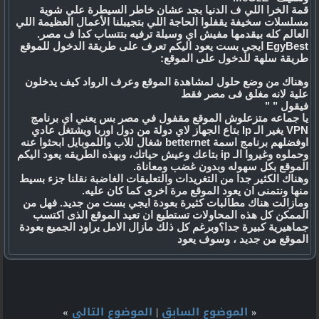
قمة الخرا اللي ف الدنيا بجد عشان خاطر السيطرة علي شوية
مسلسلات سخيفة يقفلوا الحاجة اللي بتجيبلنا الأعمال العظيمة اللي
العالم كله بيقدمها مفيش اي وسيلة ترفيه بتتساب كدا ف مصر.
EgyBest ايجي بست يعود اليكم تعرف على طريقة الدخول للموقع
طريقة سلهة للدخول على الموقع:
وهناك من وضع حلول لمشاهدة الموقع وعرف الرواد كيف يدخلون
علية لانه مغلق فى مصر فقط
فيقول " "
يا جماعه متزعلوش الموقع مقفول في مصر بس يعني اي برنامج
VPN يغير الـ Ip بتاع الجهاز لاي دولة من دول اوربا ويشتغل عادي
اوفضلهم برنامج اسمة betternet شغال للاب واللموبايل ابحثوا عنه
وحملوه وغيروا الـ ip بتاعك وعيش حياتك، وبهذه الطريقه يعود اليكم
الموقع بكل سهوله وبدون غضب ومعاناة.
وهناك الكثير جدا من التغريدات والتعليقات الغاضبة نقلنا جزء بسيط
منها ونتمنى ان يعود الموقع مرة اخرى كما كان عليه.
ومازالت هناك مطالبات كثيرة بعودة ايجي بست من جديد. فهل من
الممكن كل هذه المحاولات تستطيع ان تعيد الموقع الذى اكتسب
جماهيرية كبيرة جدا؟وبرغم كل ذلك مازال الامل يراود الجميع بعودة
الموقع من جديد ، وسوف يعود
«
الموضوع السابق
|
الموضوع التالي
»