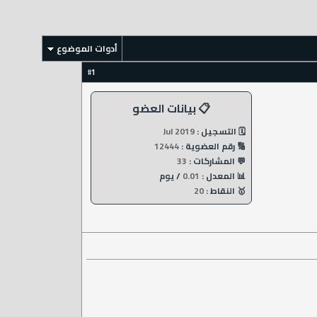
أدوات الموضوع
1
#
📋 بيانات العضو
🗓️ التسجيل :
Jul 2019
🔢 رقم العضوية :
12444
💬 المشاركات :
33
📊 المعدل :
0.01
/ يوم
🥇 النقاط :
20