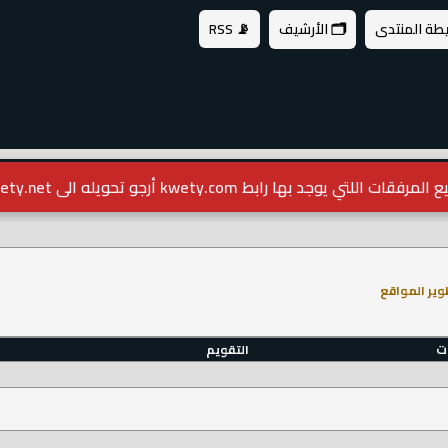
يطة المنتدى
🗂️ الأرشيف
📡 RSS
مرفقات اللتي يوجد بها رابط kwety.com أرجو تحويله الى kwety.net
وير المواقع
ات
التقويم