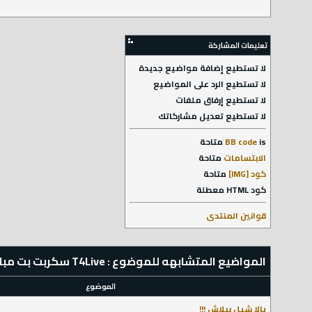
تعليمات المشاركة
لا تستطيع
إضافة مواضيع جديدة
لا تستطيع
الرد على المواضيع
لا تستطيع
إرفاق ملفات
لا تستطيع
تعديل مشاركاتك
is
BB code
متاحة
الابتسامات
متاحة
كود [IMG]
متاحة
كود HTML
معطلة
قوانين المنتدى
المواضيع المتشابهه للموضوع : T4Live سكربت بت مباشر مباريات يالا شوت كورة لايف
الموضوع
يالا شيل ببلاش !!!