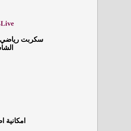
T4Live سكربت بت مباشر مباريات ي
سكربت رياضي لب
الشاش
ي
امكانية ا