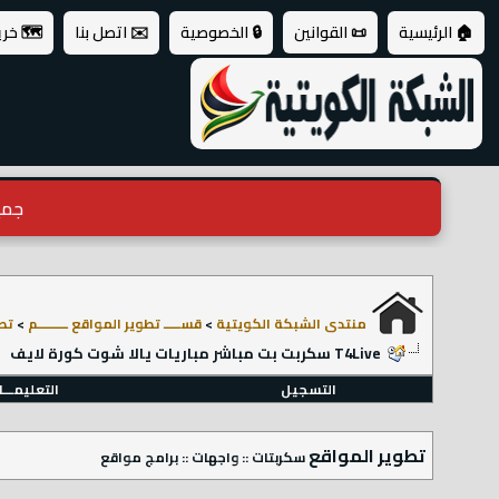
🏠 الرئيسية
📜 القوانين
🔒 الخصوصية
✉️ اتصل بنا
🗺️ خر
جميع ال
منتدى الشبكة الكويتية
>
قســـــ تطوير المواقع ـــــــــم
>
تط
T4Live سكربت بت مباشر مباريات يالا شوت كورة لايف
التسجيل
التعليمـــ
تطوير المواقع
سكربتات :: واجهات :: برامج مواقع