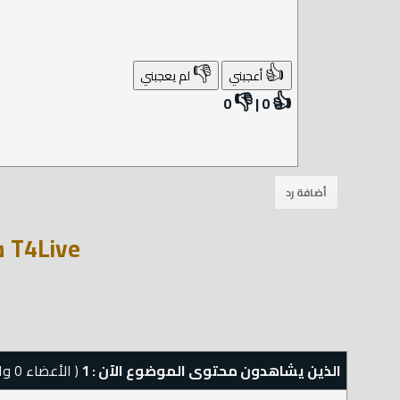
👎
👍
أعجبني
لم يعجبني
👎
👍
0
|
0
T4Live سكربت بت مباشر مباريات يالا شوت كورة لايف
الذين يشاهدون محتوى الموضوع الآن : 1
( الأعضاء 0 والزوار 1)