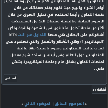
بالتداول ويعمل بها المتداولين لأكثر من غرض ومنها تحرير
أوامر الشراء والبيع حيث تقوم بفتح صفقاتك من خلال
منصة التداول وأيضا تستخدم في تحليل السوق من خلال
الرسوم البيانية وبالنسبة لمنصات التداول المستخدمة
أكثر من منصة تداول متباينون في الشهرة والقوة ولكن
أشهرهم على الإطلاق هي منصة
التداول عبر النت
MT4
(الميتاتريدر 4) وهي الأشهر والأفضل والتي تستحوذ على
إعجاب غالبية المتداولين ويقوم بإستخدامها غالبية
المتداولين حول العالم وفي أرينسن ستجد شرح مفصل
لمنصات التداول بشكل عام ومنصة الميتاتريدر4 بشكل
خاص .
«
الموضوع السابق
|
الموضوع التالي
»