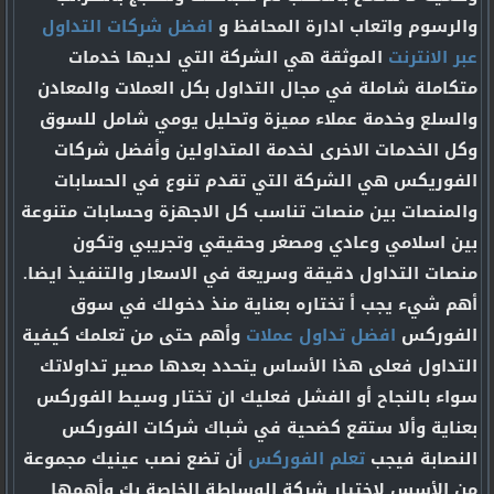
والرسوم واتعاب ادارة المحافظ و
افضل شركات التداول
عبر الانترنت
الموثقة هي الشركة التي لديها خدمات
متكاملة شاملة في مجال التداول بكل العملات والمعادن
والسلع وخدمة عملاء مميزة وتحليل يومي شامل للسوق
وكل الخدمات الاخرى لخدمة المتداولين وأفضل شركات
الفوريكس هي الشركة التي تقدم تنوع في الحسابات
والمنصات بين منصات تناسب كل الاجهزة وحسابات متنوعة
بين اسلامي وعادي ومصغر وحقيقي وتجريبي وتكون
منصات التداول دقيقة وسريعة في الاسعار والتنفيذ ايضا.
أهم شيء يجب أ تختاره بعناية منذ دخولك في سوق
الفوركس
افضل تداول عملات
وأهم حتى من تعلمك كيفية
التداول فعلى هذا الأساس يتحدد بعدها مصير تداولاتك
سواء بالنجاح أو الفشل فعليك ان تختار وسيط الفوركس
بعناية وألا ستقع كضحية في شباك شركات الفوركس
النصابة فيجب
تعلم الفوركس
أن تضع نصب عينيك مجموعة
من الأسس لاختيار شركة الوساطة الخاصة بك وأهمها