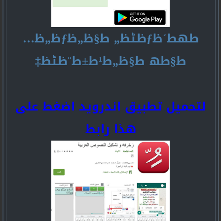
طھط´ظƒظٹظ„ ط§ظ„ظƒظ„ظ…
ط§طھ ط§ظ„ط¹ط±ط¨ظٹظ‡
لتحميل تطبيق اندرويد اضغط على
هذا رابط