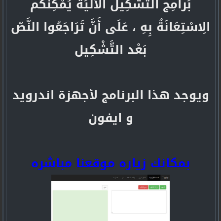
بَرامِج التَّشْكِيل الْأَلْيَة يُمْكِنُكُم
الِاسْتِعَانَةُ بِهِ ، عَلَى أَنَّ تَرَاجَعُوا النَّصّ
بَعْد التَّشْكِيل
ويوجد هذا البرنامج لأجهزة اندرويد
و ايفون
بمكانك زياره موقعنا مباشره