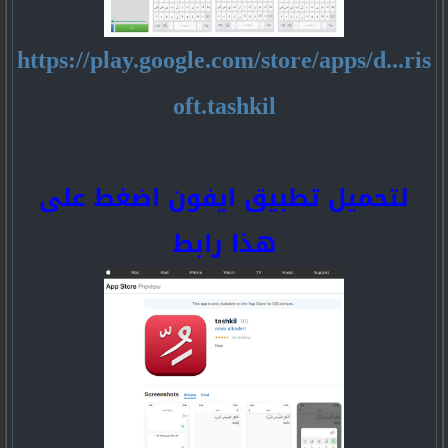
https://play.google.com/store/apps/d...ris
oft.tashkil
لتحميل تطبيق ايفون اضغط على
هذا رابط