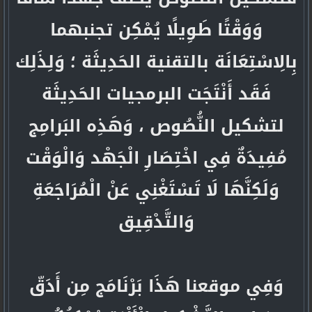
وَوَقْتًا طَوِيلًا يُمْكِن تجنبهما
بِالِاسْتِعَانَة بالتقنية الحَدِيثَة ؛ وَلِذَلِك
فَقَد أَنْتَجَت البرمجيات الحَدِيثَة
لتشكيل النُّصُوص ، وَهَذِه البَرامِج
مُفِيدَةٌ فِي اخْتِصَارِ الْجَهْد وَالْوَقْت
وَلَكِنَّهَا لَا تَسْتَغْنِي عَنْ الْمُرَاجَعَةِ
وَالتَّدْقِيق
وَفِي موقعنا هَذَا بَرْنَامَج مِن أَدَقّ