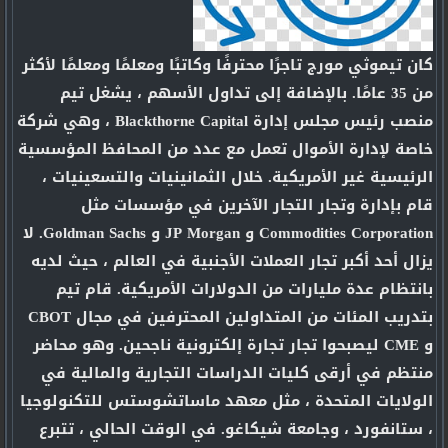
كان تيموثي مورج تاجرًا محترفًا وكاتبًا ومعلمًا ومعلمًا لأكثر
من 35 عامًا. بالإضافة إلى تداول الأسهم ، يشغل تيم
منصب رئيس مجلس إدارة Blackthorne Capital ، وهي شركة
خاصة لإدارة الأموال تعمل مع عدد من المحافظ المؤسسية
الرئيسية غير الأمريكية. خلال الثمانينيات والتسعينيات ،
قام بإدارة وتجار التجار الآخرين في مؤسسات مثل
Commodities Corporation و JP Morgan و Goldman Sachs. لا
يزال أحد أكبر تجار العملات الأجنبية في العالم ، حيث لديه
بانتظام عدة مليارات من الدولارات الأمريكية. قام تيم
بتدريب المئات من المتداولين المحترفين في مجال CBOT
و CME ليصبحوا تجار تجارة إلكترونية ناجحين. وهو محاضر
منتظم في أرقى كليات الدراسات التجارية والمالية في
الولايات المتحدة ، مثل معهد ماساتشوستس للتكنولوجيا
، ستانفورد ، وجامعة شيكاغو. في الوقت الحالي ، تتبرع