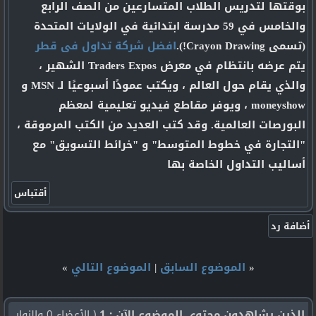
بوقتها لتدريس الطلاب المتسارعين من الصف الرابع
والخامس في 59 مدرسة ابتدائية في الولايات المتحدة
(تسمى Crayon Drawing!).
افضل شركة تداول فى قطر
يتم عرضه بانتظام في معرض Traders Expos الشهير ،
والذي يقام حول العالم ، ويكتب عمودًا أسبوعيًا لـ MSN و
moneyshow ، ويوفر مقاطع فيديو تعليمية لمعظم
البورصات العالمية. وقد كتب العديد من الكتب المرموقة ،
"التجارة في خطوط المتوسط" و "خرائط التسويق" مع
أساليب التداول الخاصة بها
«
الموضوع السابق
|
الموضوع التالي
»
الذين يشاهدون محتوى الموضوع الآن : 1
( الأعضاء 0 والزوار