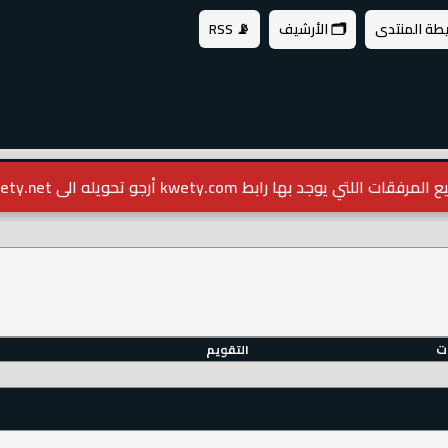
يطة المنتدى
🗂️ الأرشيف
📡 RSS
مرفقات اللتي يوجد بها رابط kwety.com أرجو تحويله الى kwety.net
ات
التقويم