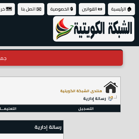
🏠 الرئيسية
📜 القوانين
🔒 الخصوصية
✉️ اتصل بنا
🗺️ خر
جميع ال
منتدى الشبكة الكويتية
رسالة إدارية
التسجيل
التعليمـــ
رسالة إدارية