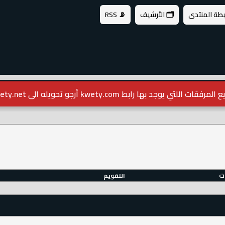
يطة المنتدى
🗂️ الأرشيف
📡 RSS
مرفقات اللتي يوجد بها رابط kwety.com أرجو تحويله الى kwety.net
ات
التقويم