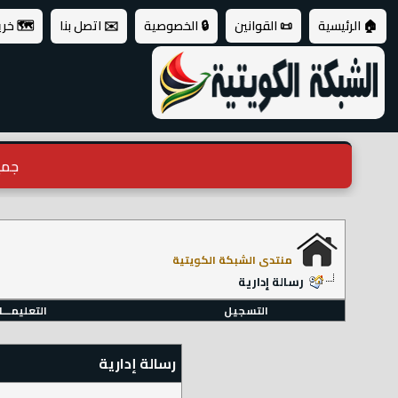
🏠 الرئيسية
📜 القوانين
🔒 الخصوصية
✉️ اتصل بنا
🗺️ خر
جميع ال
منتدى الشبكة الكويتية
رسالة إدارية
التسجيل
التعليمـــ
رسالة إدارية