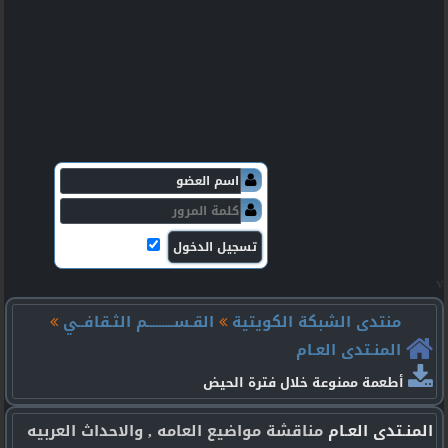
v
منتدى الشبكة الكويتية
القـســـــــــم الثـقافــي
المنـتدى العـام
أطعمة ممنوعة خلال فترة الحيض
المنـتدى العـام
مناقشة مواضيع العامه , والاحداث العربيه