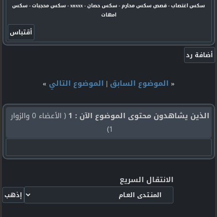
سكس اغتصاب
-
قصص سكس محارم
-
سكس حصان
-
xnxxx
-
سكس محجبات
-
سكس
امهات
«
الموضوع السابق
|
الموضوع التالي
»
الذين يشاهدون محتوى الموضوع الآن : 1
( الأعضاء 0 والزوار
1)
الانتقال السريع