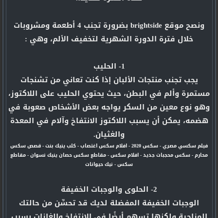
ونصح موقع brightside بضرورة تجنب 4 أطعمة ومشروبات
خلال فترة الدورة الشهرية لتخفيف الألم، وهي :
1- الحليب
يجب تجنب منتجات الألبان إذا كنت تعاني من تشنجات
مستمرة وألم في البطن، حيث يحتوي الحليب على اللاكتوز،
وهو نوع معين من السكر يواجه بعض الأشخاص صعوبة في
هضمه، يمكن أن يسبب اللاكتوز الانتفاخ وآلام في المعدة
والغثيان.
فيلم سكسي مصري
-
سكس 2020
-
افلام سكس اغتصاب
-
كلب ينيك بنت
-
قصص سكس
محارم
-
سكس محجبات جديد
-
افلام سكس
-
مقاطع سكس حصان ينيك نسوان
-
مقاطع
سكس
-
نيك حيوانات
2- الحلوى والوجبات الخفيفة
الوجبات الخفيفة المفضلة لديك قد تحسِّن من حالتك
المزاجية ولكنها تسهم أيضًا في الانتفاخ والغازات بسبب