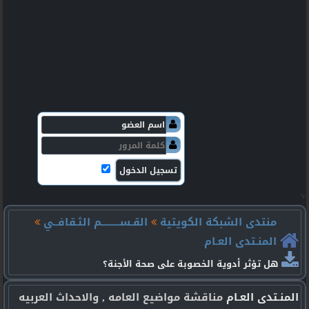
v
منتدى الشبكة الكويتية
القـســـــــــم الثـقافــي
المنـتدى العـام
هل تؤثر أدوية الخصوبة على صحة الأجنة؟
المنـتدى العـام
مناقشة مواضيع العامه , والاحداث العربيه