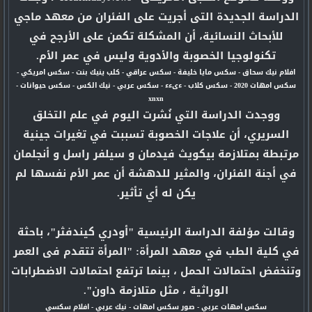
الدراسة الجديدة التى أجريت على الفئران من معهد ماجي
للأبحاث النسائية، أن المشكلة تكمن على الأرجح في
تكنولوجيا الخصوبة والأدوية وليس في عمر الأم.
افلام نيك سحاق
-
سكس مايا خليفة
-
سكس عراقي
-
كلب ينيك بنت
-
سكس امريكي
-
سكس امهات 2020
-
سكس كلاب
-
ءىءء
-
سكس عربي
-
نيك الكس
-
سكس حيوانات
-
xnxn
ووجدت الدراسة التي نُشرت اليوم في علم التخلق
السريري، أن علاجات الخصوبة تسببت في تغيرات جينية
مرتبطة بمتلازمة بيكويث فيدمان و سيلفر راسل و أنجلمان
في أجنة الفئران، والمثير للدهشة أن عمر الأم نفسها لم
يكن له أي تأثير.
وقالت مؤلفة الدراسة الرئيسية "أودري كيندفثر"، باحثة
في كلية الطب في معهد المرأة: "المرأة تتقدم فى العمر
وتنخفض احتمالات الحمل ، بينما ترتفع احتمالات الاضطرابات
الوراثية ، مثل متلازمة داون".
سكس امهات عربي
-
صور سكس امهات
-
نيك عربي
-
افلام سكسي