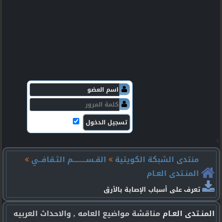
v
منتدى الشبكة الكويتية
القـســـــــــم الثـقافــي
المنـتدى العـام
تعرف على أسباب الإصابة بالأرق
المنـتدى العـام
مناقشة مواضيع العامه , والاحداث العربيه