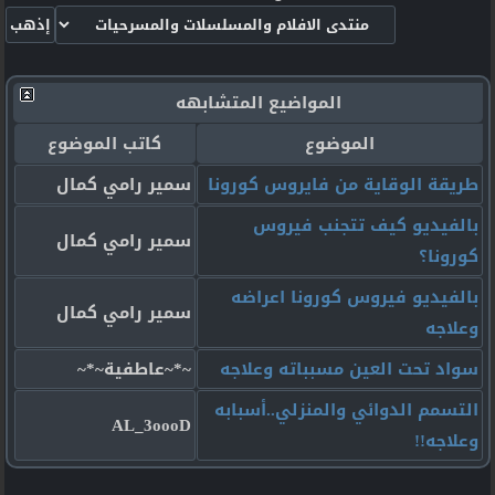
المواضيع المتشابهه
الموضوع
كاتب الموضوع
طريقة الوقاية من فايروس كورونا
سمير رامي كمال
بالفيديو كيف تتجنب فيروس
سمير رامي كمال
كورونا؟
بالفيديو فيروس كورونا اعراضه
سمير رامي كمال
وعلاجه
سواد تحت العين مسبباته وعلاجه
~*~عاطفية~*~
التسمم الدوائي والمنزلي..أسبابه
AL_3oooD
وعلاجه!!