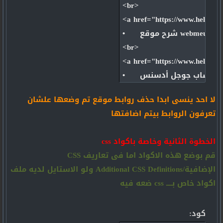
<br>

<a href="https://www.helpern
•      شرح موقع webmeup.com الخاص بتحليل و مراقبة المواقع المنافسة لك <font color="#3356de">(( seo دروس فى السيو ))</font>  </font></a>

<br>

<a href="https://www.helpern
•      طريقة إنشاء حساب جوجل أدسنس Google Adsense شرح كامل بالصور ؟ <font color="#3356de">(( جوجل ادسنس ))</font>  </font></a>

<br>

لا احد ينسى ابدا حذف روابط موقع تم وضعها علشان
<a href="https://www.helpern
تعرفون الروابط بيتم اضافتها
•      ما هي الروابط الخارجية External Links ؟ <font color="#3356de">(( seo دروس فى السيو ))</font>  </font></a>

<br>

الخطوة الثانية وخاصة باكواد css
<a href="https://www.helpern
قم بوضع هذه الاكواد اما فى تعاريف CSS
•      مصطلحات ونصائح سيو seo التى يجب عليك معرفتها قبل الدخول الى عالم سيو <font color="#3356de">(( seo دروس فى السيو ))</font>  </font></a>

الإضافية/Additional CSS Definitions ولو الاستايل لديه ملف
<br>

اكواد خاص بــــ css ضعه فيه
<a href="https://www.helpern
•      ماهى الروابط الداخلي - internal link وماهى اهميتها ؟ <font color="#3356de">(( seo دروس فى السيو ))</font>  </font></a>

كود:
<br>
