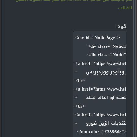
القالب
كود:
<div id="NoticPage">

       <div class="NoticHead">الملاحظات</div>
        <div class="NoticCoun
<a href="https://www.helpern
•      معهد هيلبرنت يعلن عن احتياجه لمدونين فى الفيس بوك وتويتر وبلوجر ووردبريس</font></a>

<br>

<a href="https://www.helpern
•      طريقة بناء الروابط الخلفية او الباك لينك - Backlink Building <font color="#3356de">(( دروس فى السيو ))</font>  </font></a>

<br>

<a href="https://www.helpern
•      طريقة تغيير لون اسماء الاقسام بمنتديات الزين فورو xenforo

 <font color="#3356de">(( دروس فى الزين فورو ))</font>  </font></a>
