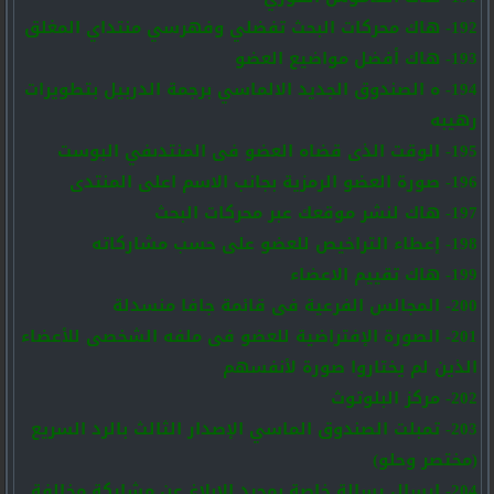
192- هاك محركات البحث تفضلي وفهرسي منتداي المغلق
193- هاك أفضل مواضيع العضو
194- ه الصندوق الجديد الالماسي برجمة الدربيل بتطويرات
رهيبه
195- الوقت الذى قضاه العضو فى المنتدىفي البوست
196- صورة العضو الرمزية بجانب الاسم اعلى المنتدى
197- هاك لنشر موقعك عبر محركات البحث
198- إعطاء التراخيص للعضو على حسب مشاركاته
199- هاك تقييم الاعضاء
200- المجالس الفرعية فى قائمة جافا منسدلة
201- الصورة الإفتراضية للعضو فى ملفه الشخصى للأعضاء
الذين لم يختاروا صورة لأنفسهم
202- مركز البلوتوث
203- تمبلت الصندوق الماسي الإصدار الثالث بالرد السريع
(مختصر وحلو)
204- ارسال رسالة خاصة بمجرد الابلاغ عن مشاركة مخالفة