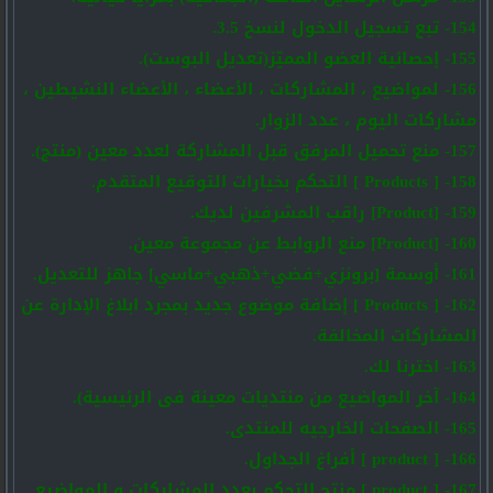
154- تبع تسجيل الدخول لنسخ 3.5.
155- إحصائية العضو المميّز(تعديل البوست).
156- لمواضيع ، المشاركات ، الأعضاء ، الأعضاء النشيطين ،
مشاركات اليوم ، عدد الزوار.
157- منع تحميل المرفق قبل المشاركة لعدد معين (منتج).
158- [ Products ] التحكم بخيارات التوقيع المتقدم.
159- [Product] راقب المشرفين لديك.
160- [Product] منع الروابط عن مجموعة معين.
161- أوسمة [برونزي+فضي+ذهبي+ماسي] جاهز للتعديل.
162- [ Products ] إضافة موضوع جديد بمجرد ابلاغ الإدارة عن
المشاركات المخالفة.
163- اخترنا لك.
164- آخر المواضيع من منتديات معينة فى الرئيسية).
165- الصفحات الخارجيه للمنتدى.
166- [ product ] أفراغ الجداول.
167- [ product ] منتج التحكم بعدد المشاركات و المواضيع