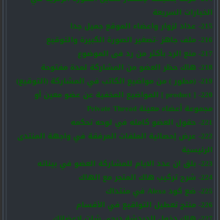
الخيارات السريعة
215- عداد لزوار واعضاء الموقع جميل جدا
216- ملف جاهز -تصغير الصورة الكبيرة والتوقيع
217- منع الرد بأكثر من رد فى الموضوع
218- هاك حظر العضو من المشاركة لمدة مفتوحة
219- (مطور ) من مواضيع الكاتب في المشاركة (التوقيع)
220- [ product ] المواضيع المخفية عن عضو معين أو
مجموعة أعضاء معينة Private Thread
221- حقول العضو كامله في لوحه تحكمه
222- عرض إحصائية الملفات المرفقة في واجهة المنتدى
الرئيسية
223- بلق ان عدد الايام للمشاركة العضو في بيناته
224- شرح تركيب هاك المتجر مع الهاك
225- ضع كود Alexa في منتداك
226- منتج تعطيل التواقيع في الأقسام
227- هاك دخول الدردشة ديجي شات لاعضائك