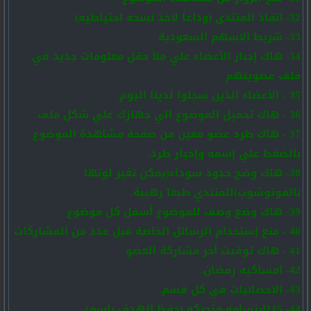
32- انقاذ المنتدى (وداعاً لاخذ نسخه احتياطيه)
33- شريط الاسهم السعودية
34- هاك إجبار الأعضاء علي ملأ حقل معلومات جديد في
ملف عضويتهم
35 - الأعضاء الذين سجلوا لدينا اليوم.
36 - هاك تحميل الموضوع الي جهازك علي شكل ملف.
37 - هاك طرد عضو معين من صفحة مشاهدة الموضوع
بالضغط علي إسمه وإخيار طرد.
38- هاك وضح حدود سوداء(يمكن تغير لونها
بالفوتوشوب)للمنتدي طبعا رهيبة.
39- هاك وضع وصف للموضوع أسفل كل موضوع
40 - منع إستخدام الرسائل الخاصة قبل عدد من المشاركات
41 - هاك توقيت آخر مشاركة العضو
42- امساكيه رمضان.
43- الاحصائيات في كل قسم.
44- 115ابتسامه متحركه (حفظ الهدف باسم).