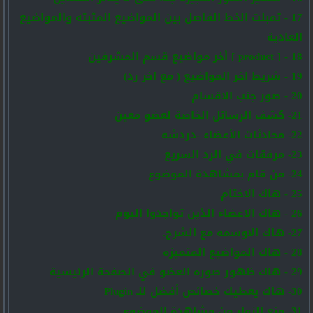
17 - تمبلت الخط الفاصل بين المواضيع المثبته والمواضيع
العادية
18 - [ product ] أخر مواضيع قسم المشرفين
19 - شريط اخر المواضيع ( مع اخر رد)
20 - صور جنب الاقسام
21- كشف الرسائل الخاصة لعضو معين
22- محادثات الأعضاء -دردشه
23- مرفقات في الرد السريع
24- من قام بمشاهدة الموضوع
25 - هاك الاختام
26 - هاك الاعضاء الذين تواجدوا اليوم
27- هاك الاوسمه مع الشرح.
28 - هاك المواضيع المتميزه
29 - هاك ظهور صوره العضو في الصفحة الرئيسية
30- هاك يعطيك خصائص أفضل للـ Plugin
31- منع الزوار من مشاهدة الموضوع