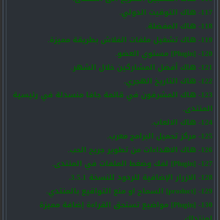
117- هاك التوقيت الدولي.
118- هاك المفضلة.
119- هاك تشغيل ملفات الفلاش بطريقة مميزة.
120- [Plugin] مستوي العضو.
121- هاك أفضل المشاركين خلال الشهر.
122- هاك التاريخ الهجري.
123- هاك المشرفون في قائمة جافا منسدلة في رئيسية
المنتدى.
124- هاك الالعاب.
125- مركز تحميل البرامج معرب.
126- هاك الاهداءات من تطوير جريح الحب.
127- [Plugin] لفك وضغط الملفات في المنتدى.
128- الازرار الإضافية للردود للنسخة 3.5.1.
129- [product] السماح او منع التواقيع بالمنتدي.
130- [Plugin] مواضيع تستحق القراءة إضافة مميزة
لمنتداك.