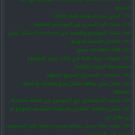
السريع
278- احمي منتداك فقط بهذا الهاك
279- اخفاء الرد السريع فى المواضيع المغلقة
280- اخفاء المواضيع والردود في Forumhome بشكل جميل
281- المعدل النشرة الدورية
282- هاك الاهدءات مرقع
283- (تمبلت) ميزة خفية في قالب عرض الموضوع
Showthread لادوات الرقابة
284- Product ~ التسجيل السريع المطور
285- اعلان نصي يظهر بشكل مربع ومتحرك وخاصية
اقفالها
286- تمبلت المتواجدين في الموضوع في قائمة منسدلة
287- عرض إحصائية المنتدى بالصفحه الرئيسيه للموقع او
اي مكان آخر
288- معرب Msnا رسال رساله بريديه دعائيه لكل المسجلين
عندك على الماسنجر