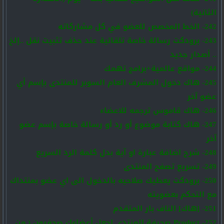
الثانية)
242- الخط المخصص للعضو في كل مشاركاته
243- برودكت رسالة خاصة تلقائية عند حذف تثبيت نقل ..إلخ
.. أصدار جديد
244- مواقع عالمية+برامج تهمك
245- هاك دخول المشرف العام السوبر للمنتدى بإسم أي
عضو آخر
246- هاك قاموس ترجمه للاعضاء
247- هاك كتابة موضوع أو رد أو رسالة خاصة بإسم عضو
آخر
248- شرح اضافة عبارة او آية بدل كلمة الرد السريع
249- تسريع تصفح المنتدى
250- برودكت يعطيك صلاحيه بالدخول الى اي عضو بمنتداك
مع التحكم بعضويته
251- [هاك] الناف بار المتقدم
252- Product صحيفة المنتدي إجعل أعضاءك صحفيون ( من