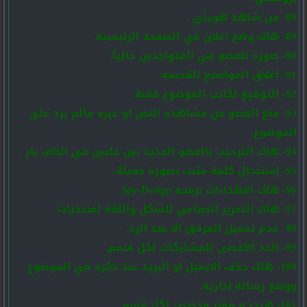
88- من شاهد هويتي .
89- هاك وضع اعلان في الصفحه الرئيسيه.
90- صوره للعضو في المتواجدين حالياً.
91- اغلاق المواضيع القديمه.
92- التوقيع لكاتب الموضوع فقط.
93- منع العضو من مشاهده النص او غيره مالم يرد على
الموضوع.
94- هاك الترحيب بالعضو الجديد بين قلبين في الناف بار .
95- إستبدال كلمة مثبت بصورة جميلة.
96- هاك الاهداءات برمجه Spy-Design.
97- هاك التحرير الجماعي للشكل واللغة لمنتديات.
98- عدم تحميل المرفق الا بعد الرد.
99- الحد الأقصى للمشاركات لكل قسم.
100- هاك حذف الايميل او البريد عند ذكره في الموضوع
ووضع رساله إداريه.
101- هيدر و فوتر مخصص لكل قسم.