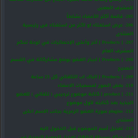
للمشرف المعنى
205- قائمة أكثر الأعضاء نشاطاً
206- عرض استفتاء او اكثر من استفتاء فى رئيسية
المنتدى
207- [ Products ] آخر وأعلى الإحصائيات في لوحة تحكم
المشرف العام
208- [ Products ] اجبار العضو بوضع مشاركاتة في القسم
الصحيح
209- [ Products ] الباك اب التلقائي كل 23 ساعة
210- بعض الصور لمسميات الاعضاء
211- [ product ] كتابة موضوع ترحيبي ( تلقائي ) للعضو
الجديد بعد كتابته لأول موضوع
212- plugins صورة العضو الرمزية بجانب الاسم اعلى
المنتدى
213- تعديل أسم الموضوع قبل الدخول اليه
214- حركة بسيطة لإظهار تعديل الصورة الرمزية في