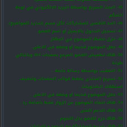
45- البحث السريع بواسطة البريد الإلكتروني في لوحة
التحكم.
46- الحد الأقصى للمشاركات لكل قسم (تحديد المواضيع).
47- تسجيل الدخول بالايميل أو اسم العضو.
48- تنزل (حفظ) الموضوع في الجهاز.
49- جعل الموضوع قديما أو وضعه في الأعلى.
50- هاك تطفيش العضو المزعج بصفحات 404 وبالتالي
طردة .
51- التعقيب بواسطة رسالة خاصة ..
52- تسريع المنتدى بضغط قوالب الصفحات..وتخفيف
استهلاك الباندويدث .
53- جعل الموضوع قديما أو وضعه في الأعلى .
54- هاك اخفاء الموضوع عن الزوار فقط باضافة رد .
55- هاك الدعم الفنى .
56- هاك درع للعضو بدل النجوم .
57- هاك شريط المشاركة مع الردود و الزيارات .