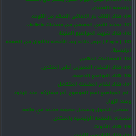
الرئيسية بالمنتدى.
180- هاك الناف بار الأضافى التحكم من اللوحه.
181- تحديد الأيبي الحقيقي في منتديات vbulletin.
182- هاك شريط المواضيع المثبتة.
183- [ Plugin ] عرض دلالة رتب الأعضاء بالألوان في الصفحة
الرئيسية.
184- الاحصائيات الذهبى.
185- هاك الأعضاء المميزين أعلى المنتدى.
186- هاك التواقيع الدعوية.
187- هاك نظام المفضلة المتكامل.
- اخر المواضيع اسم الموضوع -آخر مشاركه -عدد الردود
وعدد الزوار.
- تسجيل الدخول وتسجيل عضويه جديده في قائمه
منسدله بالصفحه الرئيسيه بالمنتدى .
190- هاك الأدوات
191- هاك القاموس الفوري