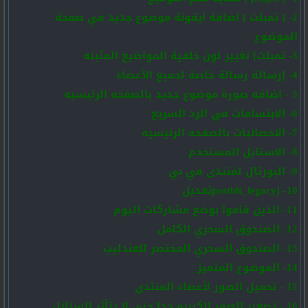
2- [ تمبلت ] اضافة ايقونة موضوع جديد في صفحة
الموضوع
3- تمبلت] تغيير لون خلفية المواضيع المثبته
4- إرسالة رسالة خاصة لجميع الأعضاء
5 - اضافه صورة موضوع جديد بالصفحه الرئيسيه
6- الابتسامات في الرد السريع
7- الاحصائيات بالصفحه الرئيسيه
8- الاستايل المستخدم
9- البورتال لمنتدى في بي
10- postbit_legacyjتعديل
11- الذين قاموا بوضع مشاركات اليوم
12- الصندوق السحري الكامل
13- الصندوق السحري المختصر للعندليب
14- الموضوع المتميز
15 - تحميل الصور لأعضاء المنتدى
16 - تصغير الصور الكبيره جدا حتى لا يتأثر الستايل