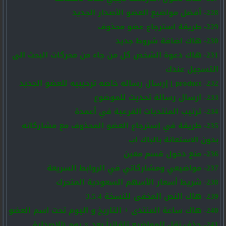
228- أفضل مواضيع العضو الأصدار الجديد
229- طريقة استرجاع عضو محذوف
230- هاك اضافة شروط جديد
231- هاك دعوة الشخص كل من جاء من محركات البحث الى
التسجيل عندك
232- product ] إرسال رساله خاصه ترحيبيه للعضو الجديد
233- ارسال رسالة تحديث للموضوع
234- ترتيب المنتديات الفرعية في أعمدة
235- طريقة في إسترجاع العضو المحذوف مع مشاركاته
بدون الاستعانة بالباك اب
236- منع دخول قسم معين
237- مواضيعي ومشاركاتي في الروابط السريعة
238- شريط أسعار الأسهم السعودية المتحرك
239- هاك النص المخفى للنسخة 3.5.4
240- هاك ساعة المنتدى + التاريخ و اليوم تحت اسم العضو
241- حذف نقل المواضيع تلقائياً بعد × يوم (الاصدارة