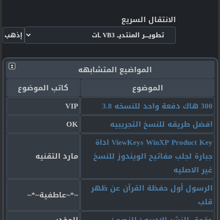
الانتقال السريع
المواضيع المتشابهه
الموضوع
كاتب الموضوع
300 هاك دفعة واحد للنسخه 3.8
VIP
افضل طريقه للنسخ التجريبيه
OK
ViewKeys WinXP Product Key اداة
جبارة لجلب مفاتيح الويندوز للنسخ
مارد التقنيه
غير الاصليه
الرسول أول حفظة القرآن عن ظهر
~*~عاطفية~*~
قلب