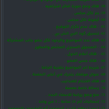
58- هاك وضع صورة افاتر افتراضيه .
59- بنر لكل مجلس .
60- أيقونة لكل مجلس .
61- - هاك عدم تكرار التوقيع .
62- تنسيق كود البي اتش بي .
63- هاك عدد المواضيع والردود لكل عضو جانب المشاركة .
64- - الصندوق السحري المختصر والمطور .
65- - هاك أعلام الدول .
66- - هاك جنس العضو .
67- شريط اخر المواضيع بتقنية الجافا .
68- عنوان موقعك يتحرك في أعلى الصفحة .
69- هاك الاختام للعندليب.
70- رسالة خاصة معممة .
71- منع وضع روابط للاعضاء الجدد .
72- إحصائيات آخر 24 ساعة ــ 3 في واحد .
73- [ you ] يوهم قاريء الموضوع أنه المقصود بالموضوع .