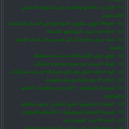
131- الترحيب بالعضو والضيف في الشريط السفلي
الاكسبلورر.
132- [Plugin] تلوين عناوين المواضيع في أقسام المنتديات.
131- [product] تثبيت المواضيع للأعضاء.
132- عداد عرض مشاركات كل قسم بجانب أسم القسم
مباشرة .
133- بلوق عرض الإبتسامات حسب مجموعتها.
134- لوحة الترحيب مع صورة توضيحه للشكل.
135- كود اضافة اعلان بعد اول مشاركه او عده مشاركات.
136- [Product] نوع الخط وحجمه وتلوينه.
137- توسيط المواضيع + اطار حول معلومات العضو
والتواقيع.
138- الاعضاء المميزين اعـلى المنتدى بـصور مذهبة.
139- شريط الأسهم السعودية & الأسهم القطرية.
140- [Product] رتب المتواجدين.
141- [ Products ] شطب عناوين المواضيع المغلقة.