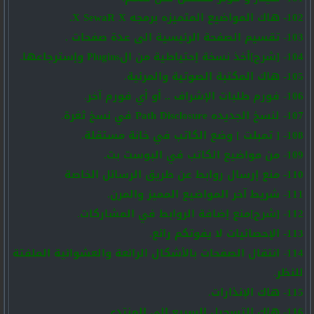
102- هاك المواضيع المتميزه برمجه X SewaR X.
103- تقسيم الصفحة الرئيسية الى عدة صفحات .
104- [شرح]أخذ نسخة إحتياطية من الPlugins وإسترجاعها.
105- هاك المكتبة الصوتية والمرئية.
106- فورم طلبات الإشراف .. أو أي فورم آخر.
107- لنسخ الجديده Path Disclosure في نسخ ثغرة.
108- [ تمبلت ] وضع الكاتب في خانة مستقلة.
109- من مواضيع الكاتب في البوست بت.
110- منع إرسال روابط عن طريق الرسائل الخاصة
111- شريط آخر المواضيع المميز والمرن.
112- [شرح]منع إضافة الروابط في المشاركات.
113- الإحصائيات لا يفوتكم رائع.
114- انتقال الصفحات بالأشكال الرائعة والعشوائية الملفتة
للنظر.
115- هاك الإنذارات.
116- هاك التسجيل السريع الى المنتدى.