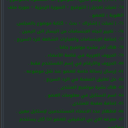
74- تمبلت تعديل ( التوقيع + الصورة الرمزية + صورة ملف
الهوية ) للعضو .
75- [ تمبلت ] إشتراك + بحث + كتابة موضوع بالمجلس.
76- - تغيير اتجاه الابتسامات من اليسار الى اليمين .
77- إضافة الإبتسامات والعبارات الشائعة للرد السريع .
78- هاك آخر عشره مواضيع جافا ..
79- الحروف العربية في قائمة الأعضاء .
80- الحروف والأرقام في إٍسم المُستخدم فقط .
81- إرسال رسالة خاصة للعضو عند نقل موضوعه .
82- حل تعليق الصفحة في الرد السريع .
83- هاك نشرة مواضيع المنتدى .
84- اسم الستايل في معلومات العضو .
85- إضافة صفحة للمنتدى .
86- لاظهار عدد الاعضاء المستخدمين لإستايل معين .
87- معرفه الاي بي الحقيقي للعضو اذا كان يستخدم
بروكسي .