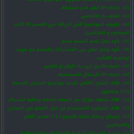
142- [Product] قفل فتح مشاركة.
143- الناف بار الأضافى.
144- طريقه المواضيع التي لايراها في القسم إلا كاتب
الموضوع و المراقبين.
145- كود جعل اسم القسم مشع.
146- كود وضع اعلان بين المشاركات بالقسم مع صورة
توضيحه للفكره.
147- [Product] من اين جاء الزائر او العضو.
148- [Product] الرسائل المستعجلة.
149- هاك الشرح الكامل لجديد مواضيع المنتدى للنسخه
3.5.0 ومافوق.
150- هاك شاهد منزلك من الفضاء اضافه جماليه لمنتداك.
151- هاك التوقيت المستخدم من قبل العضو في المنتدى.
152- إرسال رسالة خاصة للجميع 3.5.3 المدير العام
والمراقبين.
153- مرسل الرسايل الخاصة (الجماعية) بمزايا خيالية.