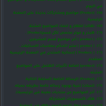
في اليوم.
168- [Product] مواضيع ومشاركات جديدة على الصفحة
الرئيسية.
169- [هاك] اظهار و اخفاء المواضيع المثبتة.
170- هيدر و فوتر مخصص لكل قسم[Product] .
171- [ product ] أخر مواضيع قسم المشرفين .
172- [ product ] منتج التحكم بصلاحيات الاستايلات .
173- [ Products ] إحصائية المنتدى في الصفحة الرئيسية
المتقدم.
174- [product] اضافة تأثيرات الهتمل على المواضيع
المثبته.
175- [Product] الرسالة الخاصة السابقة التالية.
176- [تمبلت] تنبية بوجود رساله خاصة بطريقه جميله.
177- آخر المواضيع من منتديات معينة فى الرئيسية2.
178- هاك اكسسورات المشاركة.
179- product لجعل البوم الصور يظهر في الصفحة