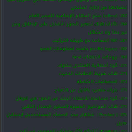
إعتمادها من إدارة المنتدي
265- [whem] منتج المهام الإضافية للمدير العام
266- [هاك] هاك تصغير الصور الأفضل على الإطلاق ومن
غير بطأ ولا مشاكل
267- 900 ابتسامه مع طريقه التركيب
268- postbit_legacy خلفيه لمعلومات العضو
269- برودكت الاعلانات html
270- كود أحصائية المنتدى متحرك.
271- هاك شريط الاعلانات الحديث
272- الاحصائيات الشاملة
273- بنرات متغيره بالليل عن الصباح
274- كود مساعدة للاعضاء البحث عن الصور في قوقل
275- هاك المواضيع المميزة المطور الإصدار الثاني
276- [ Product ] لاظهار عدد الاعضاء المستخدمين لإستايل
معين
277- [Product] التحكم اكثر بخيارات الموضوع في الرد