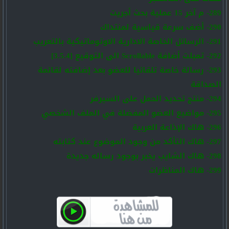
289- م آخر 15 عملية بحث أجريت
290- أضف سرعة قياسية لمنتداك
291- الرسائل الخاصة الادارية الاوتوماتيكية بالتعريب
292- تمبلت أضافة Scrollable الى التوقيع [3.5.4]
293- رسالة خاصة تلقائيا للعضو بعد إضافته لقائمة
الصداقة
294- منتج تحديد الحمل على السيرفر
295- مواضيع العضو المفضلة في الملف الشخصي
296- هاك الإذاعة العربية
297- هاك التأكد من وجود الموضوع عند كتابته
298- هاك الشايب يخبر بوجود رساله جديدة
299- هاك المناظرات