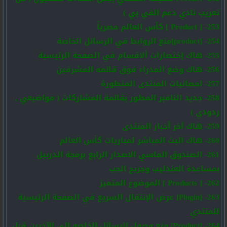
تعريب نادي دعم الفي بي )
253- [ Product ] كأس العالم حصرياً
254- [product]منع الروابط في الرسائل الخاصة
255- هاك إختصارات ألاقسام في الصفحة الرئيسية
256- هاك وضع المدراء فوق قائمه المشرفين
257- احصائيات المنتدى المتطورة
258- جديد النافبر المطور بقائمة المشاركات ( مواضيعي ,
ردودي )
259- هاك آخر أخبار المنتدى
260- هاك البث المباشر لمباريات كأس العالم
261- الصندوق الماسي الاصدار الرابع برمجة الدربيل
بمساعدة العندليب وجريح الحب
262- [ Products ] الموضوع المتميز
263- [Plugin] عرض الإنتقال السريع في الصفحة الرئيسية
للمنتدي
264- [Product] منع وصول الرسائل الخاصه إلي الآخرين قبل