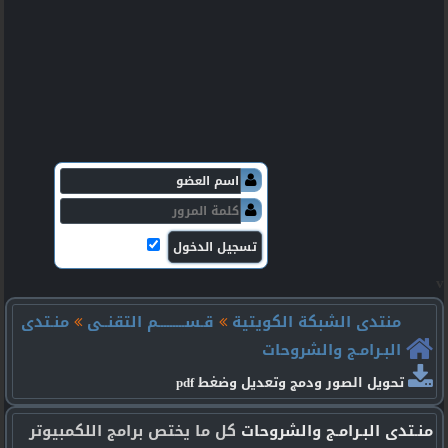
v
منتدى الشبكة الكويتية
قـســـــــــم التقنــى
منـتدى
البـرامـج والشروحات
تحويل الصور ودمج وتعديل وضغط pdf
منـتدى البـرامـج والشروحات
كل ما يختص برامج اللكمبيوتر