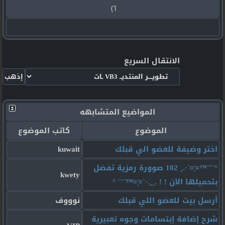
1)
الانتقال السريع
المواضيع المتشابهه
الموضوع
كاتب الموضوع
اختر وضيفة للعضو الي قبلك
kuwait
°¨¨¨™¤¦¤`·.¸ 102 صوورة رمزية تفضل
kwety
بتحميلها الآن ! ! .¸¸.·`¤¦¤™¨¨¨ °
أرسل بيت للعضو اللي قبلك
نوووف
شرح إضافة إبتسامات وجوه تعبيرية