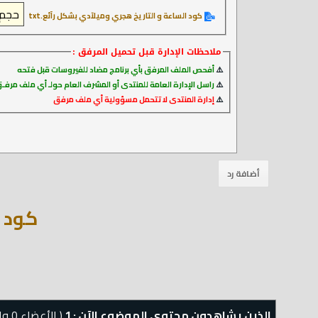
كود الساعة و التاريخ هجري وميلآدي بشكل رآئع.txt‏
ملاحظات الإدارة
قبل تحميل المرفق :
⚠️
أفحص الملف المرفق بأي برنامج مضاد للفيروسات قبل فتحه
⚠️
راسل الإدارة العامة للمنتدى أو المشرف العام حولـ أي ملف مر
⚠️
إدارة المنتدى لا تتحمل مسؤولية أي ملف مرفق
كود 
الذين يشاهدون محتوى الموضوع الآن : 1
( الأعضاء 0 والزوار 1)