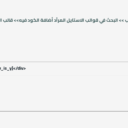
 >> البحث في قوالب الاستايل المرآد أضافة الكود فيه>> قالب ا
_is_y]</div>