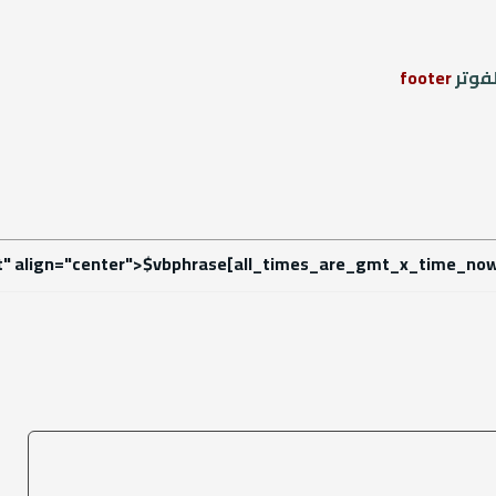
لفوتر
footer
nt" align="center">$vbphrase[all_times_are_gmt_x_time_now