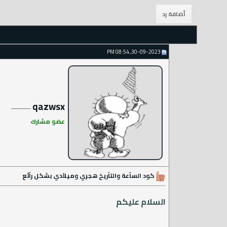
30-09-2023, 08:54 PM
qazwsx
عضو مشارك
كود السآعة والتآريخ هجري وميلآدي بشكل رآئع
السلام عليكم