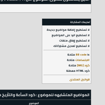
تعليمات المشاركة
لا تستطيع
إضافة مواضيع جديدة
لا تستطيع
الرد على المواضيع
لا تستطيع
إرفاق ملفات
لا تستطيع
تعديل مشاركاتك
is
BB code
متاحة
الابتسامات
متاحة
كود [IMG]
متاحة
كود HTML
معطلة
قوانين المنتدى
المواضيع المتشابهه للموضوع : كود السآعة والتآريخ
الموضوع