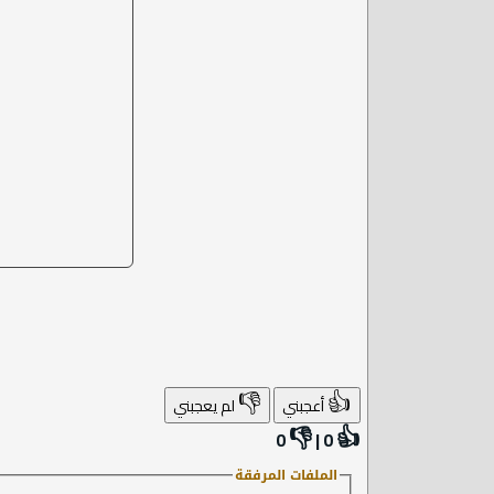
👎
👍
أعجبني
لم يعجبني
👎
👍
0
|
0
الملفات المرفقة