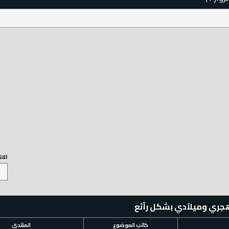
الا
 هجري وميلآدي بشكل رآئع
كاتب الموضوع
المنتدى