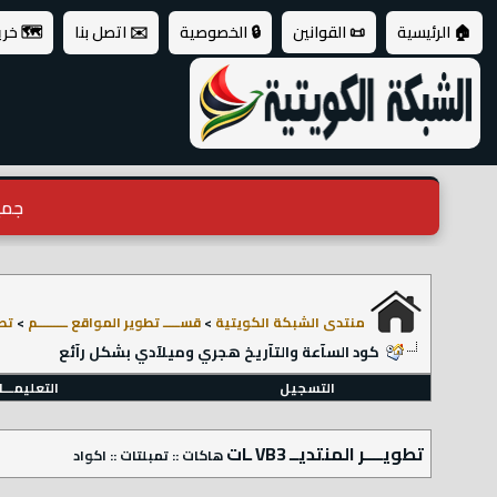
🏠 الرئيسية
📜 القوانين
🔒 الخصوصية
✉️ اتصل بنا
🗺️ خر
جميع ال
منتدى الشبكة الكويتية
>
قســـــ تطوير المواقع ـــــــــم
>
تطوي
كود السآعة والتآريخ هجري وميلآدي بشكل رآئع
التسجيل
التعليمـــ
تطويــــر المنتديــ VB3 ـات
هاكات :: تمبلتات :: اكواد