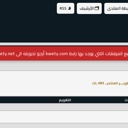
يطة المنتدى
🗂️ الأرشيف
📡 RSS
مرفقات اللتي يوجد بها رابط kwety.com أرجو تحويله الى kwety.net
ــــر المنتديــ VB3 ـات
ات
التقويم