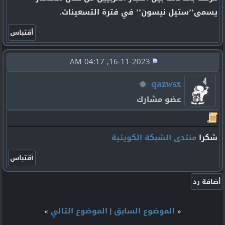
يسمى’’ستيل نيسون’’ في فترة التسعينات.
16-11-2023, 04:17 AM
qazwsx
عضو مشارك
شكرا
منتدى الشبكة الكويتية
«
الموضوع السابق
|
الموضوع التالي
»