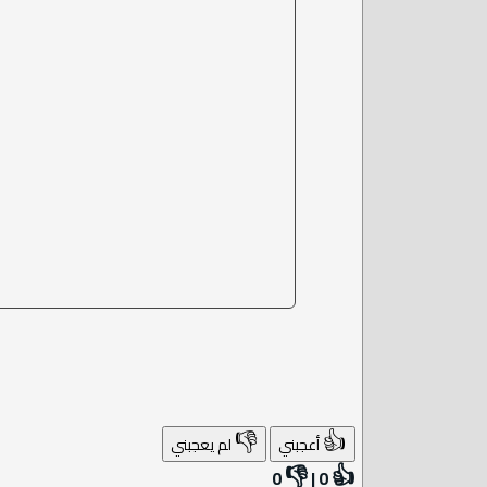
👎
👍
أعجبني
لم يعجبني
👎
👍
0
|
0