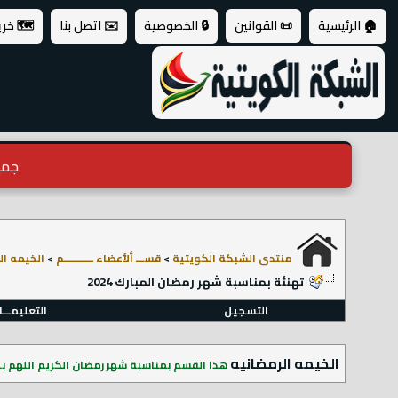
🏠 الرئيسية
📜 القوانين
🔒 الخصوصية
✉️ اتصل بنا
🗺️ خر
جميع ال
منتدى الشبكة الكويتية
>
قســـ ألأعضاء ـــــــــــم
>
الخيمه ال
تهنئة بمناسبة شهر رمضان المبارك 2024
التسجيل
التعليمـــ
الخيمه الرمضانيه
هذا القسم بمناسبة شهر رمضان الكريم اللهم ب