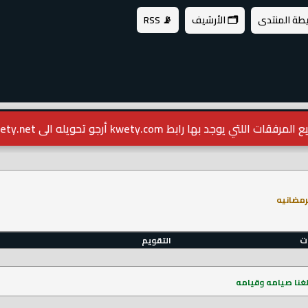
يطة المنتدى
🗂️ الأرشيف
📡 RSS
مرفقات اللتي يوجد بها رابط kwety.com أرجو تحويله الى kwety.net
رمضانيه
ات
التقويم
لغنا صيامه وقيامه