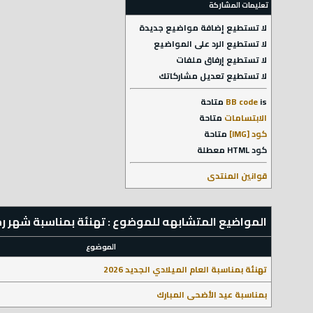
تعليمات المشاركة
لا تستطيع
إضافة مواضيع جديدة
لا تستطيع
الرد على المواضيع
لا تستطيع
إرفاق ملفات
لا تستطيع
تعديل مشاركاتك
is
BB code
متاحة
الابتسامات
متاحة
كود [IMG]
متاحة
كود HTML
معطلة
قوانين المنتدى
المواضيع المتشابهه للموضوع : تهنئة بمناسبة شهر رمضان
الموضوع
تهنئة بمناسبة العام الميلادي الجديد 2026
بمناسبة عيد الأضحى المبارك