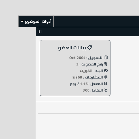
أدوات الموضوع
1
#
📋 بيانات العضو
🗓️ التسجيل :
Oct 2004
🔢 رقم العضوية :
3
🌏 البلد :
الكويت
💬 المشاركات :
9,268
📊 المعدل :
1.16
/ يوم
🥇 النقاط :
300