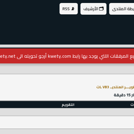
يطة المنتدى
🗂️ الأرشيف
📡 RSS
مرفقات اللتي يوجد بها رابط kwety.com أرجو تحويله الى kwety.net
ــــر المنتديــ VB3 ـات
قة
ات
التقويم