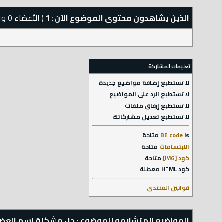
الذين يشاهدون محتوى الموضوع الآن : 1
( الأعضاء 0 والزوار 1)
تعليمات المشاركة
لا تستطيع
إضافة مواضيع جديدة
لا تستطيع
الرد على المواضيع
لا تستطيع
إرفاق ملفات
لا تستطيع
تعديل مشاركاتك
is
BB code
متاحة
الابتسامات
متاحة
كود [IMG]
متاحة
كود HTML
معطلة
قوانين المنتدى
المواضيع المتشابهه للموضوع : حل مشكلة اسم العضو أو كلمة