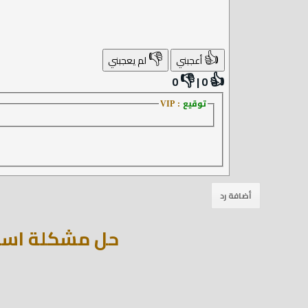
👎
👍
أعجبني
لم يعجبني
👎
👍
0
|
0
توقيع
: VIP
حل مشكلة اسم الع