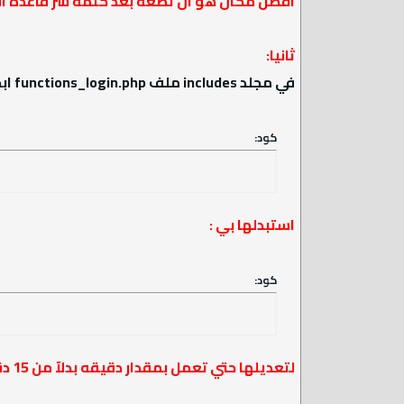
افضل مكان هو ان تضعه بعد كلمة سر قاعدة الب
ثانيا:
في مجلد includes ملف functions_login.php ابحث عن
كود:
استبدلها بي :
كود:
لتعديلها حتي تعمل بمقدار دقيقه بدلآ من 15 دقيقة