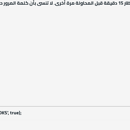
اسم العضو أو كلمة مرور خاطئة. لقد استخدمت كل الفرص المتاحة لتسجيل دخولك! الرجاء الإنتظار 15 دقيقة قبل المحاولة مرة أخرى. 
S', true);