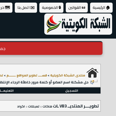
🏠 الرئيسية
📜 القوانين
🔒 الخصوصية
✉️ اتصل بنا
🗺️ خر
جميع ال
منتدى الشبكة الكويتية
>
قســـــ تطوير المواقع ـــــــــم
>
تطوي
حل مشكلة اسم العضو أو كلمة مرور خاطئة الرجاء الإنتظار 15 دقي
التسجيل
التعليمـــ
تطويــــر المنتديــ VB3 ـات
هاكات :: تمبلتات :: اكواد