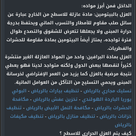
الداخل فمن أبرز مواده:
العزل بالبيتومين: مادة عازلة للاسطح من الخارج عبارة عن
سائل صلب مقاوم للأمطار والتسرب المائي ويحتفظ بدرجة
حرارة المبنى ولا يجعلها تتعرض للشقوق والتصدع طوال
فترة تواجده، يمتاز أيضاً البيتومين بمادة مقاومة للحشرات
والفطريات.
العزل بمادة البرافين: واحد من المواد العازلة الغير منتشرة
كثيراً لنقصها ببعض الدول ولكنه متواجد لدينا فهو يعطي
نتيجة مرضية بالعزل كما يزيد من العمر الإفتراضي لخرسانة
المبنى ويحمي التسليح من التآكل من العوامل المائية.
تسليك مجاري بالرياض
-
تنظيف بيارات بالرياض
-
البولي
يوريا الباردة الهولندي
-
تخزين عفش بالرياض
-
مكافحة
الحشرات بالرياض
-
مكافحة النمل الأبيض بالرياض
-
تنظيف
خزانات بالرياض
-
تنظيف منازل بالرياض
-
تنظيف مكيفات
بالرياض
كيف يتم العزل الحراري للاسطح ؟