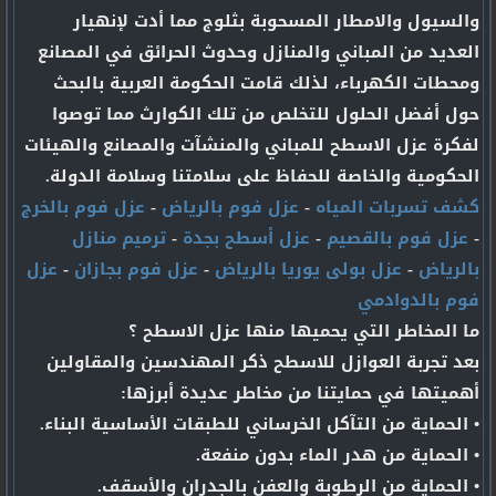
والسيول والامطار المسحوبة بثلوج مما أدت لإنهيار
العديد من المباني والمنازل وحدوث الحرائق في المصانع
ومحطات الكهرباء، لذلك قامت الحكومة العربية بالبحث
حول أفضل الحلول للتخلص من تلك الكوارث مما توصوا
لفكرة عزل الاسطح للمباني والمنشآت والمصانع والهيئات
الحكومية والخاصة للحفاظ على سلامتنا وسلامة الدولة.
كشف تسربات المياه
-
عزل فوم بالرياض
-
عزل فوم بالخرج
-
عزل فوم بالقصيم
-
عزل أسطح بجدة
-
ترميم منازل
بالرياض
-
عزل بولى يوريا بالرياض
-
عزل فوم بجازان
-
عزل
فوم بالدوادمي
ما المخاطر التي يحميها منها عزل الاسطح ؟
بعد تجربة العوازل للاسطح ذكر المهندسين والمقاولين
أهميتها في حمايتنا من مخاطر عديدة أبرزها:
• الحماية من التآكل الخرساني للطبقات الأساسية البناء.
• الحماية من هدر الماء بدون منفعة.
• الحماية من الرطوبة والعفن بالجدران والأسقف.