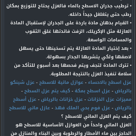
• ترطيب جدران الاسطح بالماء فالعزل يحتاج للتوزيع بمكان
رطب حتى يتغلغل جيداً داخله.
• القيام بدهان مادة باردة على الجدران لإستقبال المادة
العازلة مثل الإكريلك، الزفت فائدتها غلق الثقوب
والمسامات الواسعة.
• بعد إختيار المادة العازلة يتم تسخينها حتى يسهل
لاصقها ولكي يتشربها الجدار بسهولة.
• تترك المادة لتجف ويتم فحصها بعد أسبوع للتأكد من
سلامة تنفيذ العزل بالنتيجة المطلوبة.
عزل اسطح بالاحساء
-
عوازل مائية للاسطح
-
عزل شينكو
بالرياض
-
عزل اسطح بمكة
-
كيف يتم عزل السطح
-
مميزات عزل الخزانات
-
عزل خزانات بالرياض
-
عزل أسطح
بالرياض
-
عزل فوم بحي الملك فهد
-
عازل مائي للاسطح
كيف يتم العزل المائي للاسطح ؟
العزل المائي واحداً من العوازل الأساسية للاسطح هو
الحاجز بين ماء الأمطار والرطوبة وبين البناء والمنازل من