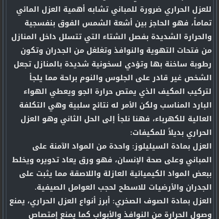
للعزل الحراري ضرورة للمباني تشابه أهمية العزل المائي
تماماً، فهو الحاجز بين أشعة الشمس الفوق بنفسجية
والحرارة الشديدة بفصل الشتاء التي تتسلل داخل المنازل
من فتحات التهوية والنوافذ وتغلغل من الجدران وتكون
رطوبة ساخنة بها وتؤدي لسخونية شديدة بالمنازل تجعل
الشخص غير قادر على الجلوس والنوم براحة مما يلجأ
لتركيب المكيف الذي يمتص حرارة الجو ويعطي الهواء
البارد المناسب ولكن الأمر له نتائج سلبية وهي التكلفة
العالية للكهرباء، فهنا نلجأ إلى الحل الثاني وهو العزل
الحراري بديلاً للمكيفات:
العزل بمادة السيليلوز: واحدة من المواد الآمنة على
المباني وعلى صحة الإنسان، فهو ورق يعاد تدويره ويخلط
ببعض المواد الكيميائية العازلة واللاصقة مما يثبت على
الجدران والأرضيات للاسطح لحجب العوامل الصيفية.
العزل بمادة الصوف الصخري: أبرز أنواع العزل الحراري، يمنع
وصول الحرارة من النوافذ والأبواب كما يمنع إمتصاص