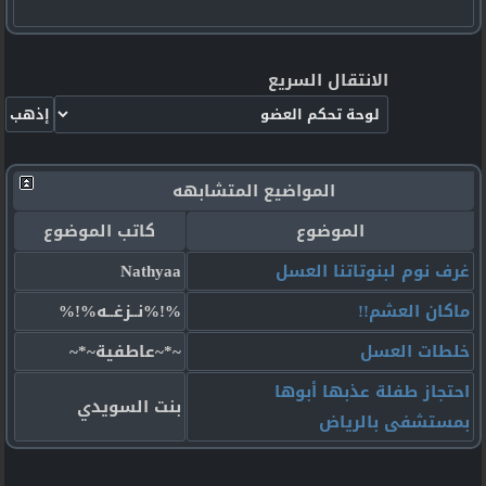
الانتقال السريع
المواضيع المتشابهه
الموضوع
كاتب الموضوع
غرف نوم لبنوتاتنا العسل
Nathyaa
ماكان العشم!!
%!%نــزغــه%!%
خلطات العسل
~*~عاطفية~*~
احتجاز طفلة عذبها أبوها
بنت السويدي
بمستشفى بالرياض