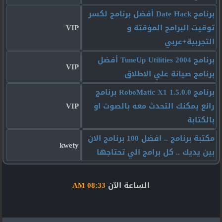
برنامج Date Hack أفضل برنامج لكسر
توقيت البرامج المؤقتة و
VIP
التجربية+عربي
برنامج TuneUp Utilities 2004 أفضل
VIP
برنامج صيانة علي الاطلاق
برنامج RoboMatic X1 1.5.0.0 برنامج
رائع يمكنك التحدث معه بالصوت او
VIP
بالكتابة
مكتبة برنامج .. افضل 100 برنامج الان
kwety
بين يديك .. كل برامج الي تحتاجها
الساعة الآن
08:33 AM