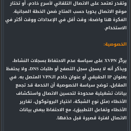
وتقدر تعتمد على الاتصال التلقائي لأسرع خادم، أو تختار
موقع الاتصال يدويا حسب المتاح ضمن الخطة المجانية.
الفكرة هنا واضحة: وقت أقل في الإعدادات ووقت أكثر في
الاستخدام.
الخصوصية:
يركّز XVPN على سياسة عدم الاحتفاظ بسجلات النشاط،
ويذكر أنه لا يسجل سجل التصفح أو طلبات DNS، ولا يحتفظ
بعنوان IP الحقيقي أو عنوان خادم الـVPN المتصل به. في
المقابل، توضح سياسة الخصوصية أن الخدمة قد تجمع
بيانات تشغيلية محدودة لتحسين الاتصال واستكشاف
الأخطاء (مثل نوع الشبكة، اختيار البروتوكول، تقارير
الأخطاء وتفاعل التطبيق)، مع الاحتفاظ ببعض بيانات
الاتصال لفترة قصيرة قبل حذفها.