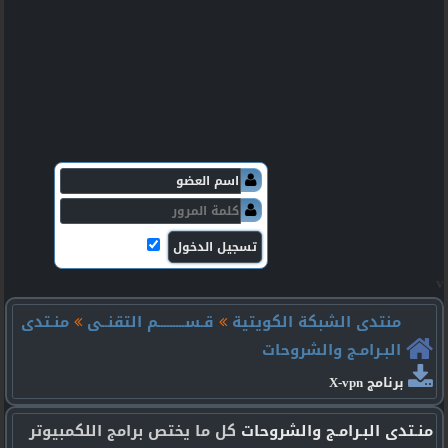
v
منتدى الشبكة الكويتية
قـســـــــــم التقنــى
منـتدى
البـرامـج والشروحات
برنامج X-vpn
منـتدى البـرامـج والشروحات
كل ما يختص برامج اللكمبيوتر