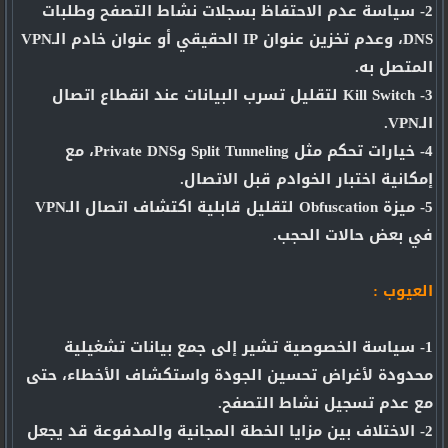
2- سياسة عدم الاحتفاظ بسجلات نشاط التصفح وطلبات
DNS، وعدم تخزين عنوان IP الحقيقي أو عنوان خادم الـVPN
المتصل به.
3- Kill Switch لتقليل تسرب البيانات عند انقطاع اتصال
الـVPN.
4- خيارات تحكم مثل Split Tunneling وPrivate DNS، مع
إمكانية اختبار الخوادم قبل الاتصال.
5- ميزة Obfuscation لتقليل قابلية اكتشاف اتصال الـVPN
في بعض حالات الحجب.
العيوب :
1- سياسة الخصوصية تشير إلى جمع بيانات تشغيلية
محدودة لأغراض تحسين الجودة واستكشاف الأخطاء، حتى
مع عدم تسجيل نشاط التصفح.
2- الاختلاف بين مزايا الخطة المجانية والمدفوعة قد يجعل