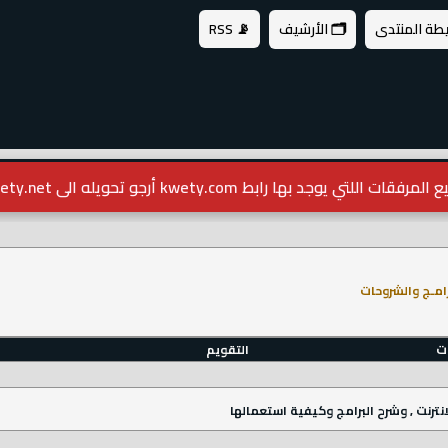
يطة المنتدى
🗂️ الأرشيف
📡 RSS
مرفقات اللتي يوجد بها رابط kwety.com أرجو تحويله الى kwety.net
رامـج والشروحات
ات
التقويم
نترنت , وشرح البرامج وكيفية استعمالها