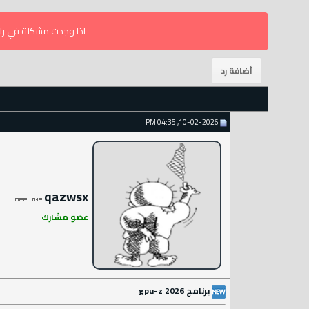
اذا وجدت مشكلة في راب
10-02-2026, 04:35 PM
qazwsx
عضو مشارك
برنامج gpu-z 2026