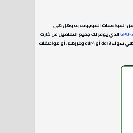
 من المواصفات الموجودة به وهل هي
GPU-
الذي يوفر لك جميع التفاصيل عن كارت
الشاشة الخاص بك من أصغر التفاصيل لأكبرها، فمن خلاله ستعرف سعة ذاكرة الوصول العشوائية وفي أي فئة هي سواء ddr3 أو ddr4 وغيرهم، أو مواصفات