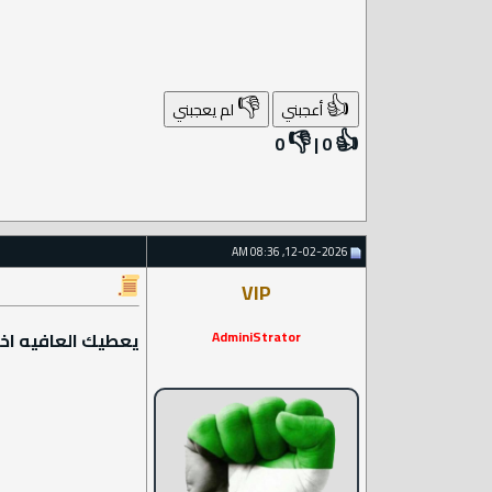
👎
👍
أعجبني
لم يعجبني
👎
👍
0
|
0
12-02-2026, 08:36 AM
VIP
AdminiStrator
يعطيك العافيه ا