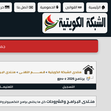
🏠 الرئيسية
📜 القوانين
🔒 الخصوصية
✉️ اتصل بنا
🗺️ خر
جميع ال
منتدى الشبكة الكويتية
>
قـســـــــــم التقنــى
>
منـتدى البـ
برنامج gpu-z 2026
التسجيل
التعليمـــ
منـتدى البـرامـج والشروحات
كل ما يختص برامج اللكمبيوتر والا