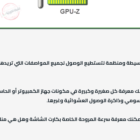
GPU- مع واجهة بسيطة ومنظمة لتستطيع الوصول لجميع المواصفات التي تري
نك معرفة كل صغيرة وكبيرة في مكونات جهاز الكمبيوتر أو الح
رسومي وذاكرة الوصول العشوائية وغيرها.
خلال برنامج GPU-Z يمكنك معرفة سرعة المروحة الخاصة بكارت الشاشة وهل 