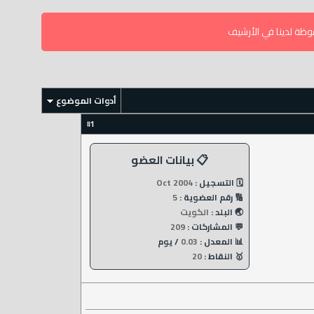
وظة لدينا في الأرشيف
أدوات الموضوع
1
#
📋 بيانات العضو
🗓️ التسجيل :
Oct 2004
🔢 رقم العضوية :
5
🌏 البلد :
الكويت
💬 المشاركات :
209
📊 المعدل :
0.03
/ يوم
🥇 النقاط :
20