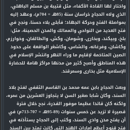
واختار لها القادة الأكفاء، مثل قتيبة بن مسلم الباهلي،
الذي ولاه الحجاج خراسان سنة (85هـ = 704م)، وعهد إليه
بمواصلة الفتح وحركة الجهاد؛ فأبلى بلاء حسنا، ونجح في
فتح العديد من النواحي والممالك والمدن الحصينة، مثل:
بلخ، وبيكند، وبخارى، وشومان، وكش، والطالقان، وخوارزم،
وكاشان، وفرغانه، والشاس، وكاشغر الواقعة على حدود
الصين المتاخمة لإقليم ما وراء النهر وانتشر الإسلام في
هذه المناطق وأصبح كثير من مدنها مراكز هامة للحضارة
الإسلامية مثل بخارى وسمرقند.
وبعث الحجاج بابن عمه محمد بن القاسم الثقفي لفتح بلاد
السند، وكان شابا صغير السن لا يتجاوز العشرين من عمره،
ولكنه كان قائدا عظيما موفور القدرة، نجح خلال فترة
قصيرة لا تزيد عن خمس سنوات (89-95هـ = 707-713م) في
أن يفتح مدن وادي السند، وكتب إلى الحجاج يستأذنه في
فتح قنوج أعظم إمارات الهند التي كانت تمتد بين السند