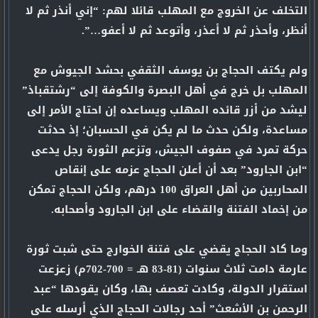
التخلف عن الخروج مع المهلب قائلا لهم: “إني أنذر ثم لا
أنظر، وأحذر ثم لا أعذر، وأتوعد ثم لا أعفو…”.
ولم يكتف الحجاج بن يوسف الثقفي بحشد الجيوش مع
المهلب بل خرج في أهل البصرة والكوفة إلى “رشتقباذ”
ليشد من أزر قائده المهلب ويساعده إن احتاج الأمر إلى
مساعدة، ولكن حدث ما لم يكن في الحسبان؛ إذ حدثت
حركة تمرد في صفوف الجيش، وتزعم الثورة رجل يدعى
“ابن الجارود” بعد أن أعلن الحجاج عزمه على إنقاص
المحاربين من أهل العراق 100 درهم، ولكن الحجاج تمكن
من إخماد الفتنة والقضاء على ابن الجارود وأصحابه.
وما كاد الحجاج يقضي على فتنة الخوارج حتى شبت ثورة
عارمة دامت ثلاث سنوات (81-83 هـ = 700-702م) زعزعت
استقرار الدولة، وكادت تعصف بها، وكان يقودها “عبد
الرحمن بن الأشعث” أحد رجالات الحجاج الذي أرسله على