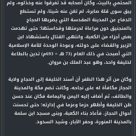
المحتمي بالبيت، وكان أصحابه قد تفرقوا عنه وخذلوه، ولم
يبق سوى قلة صابرة، لم تغنِ عنه شيئا، ولم تستطع
الدفاع عن المدينة المقدسة التي يضربها الحجاج
بالمنجنيق دون مراعاة لحرمتها وقداستها؛ حتى تهدمت
بعض أجزاء من الكعبة، وانتهى القتال باستشهاد ابن
الزبير والقضاء على دولته، وعودة الوحدة للأمة الإسلامية
التي أصبحت في ذلك العام (73 هـ = 693م) تدين بالطاعة
لخليفة واحد، وهو عبد الملك بن مروان.
وكان من أثر هذا الظفر أن أسند الخليفة إلى الحجاج ولاية
الحجاز مكافأة له على نجاحه، وكانت تضم مكة والمدينة
والطائف، ثم أضاف إليه اليمن واليمامة فكان عند حسن
ظن الخليفة وأظهر حزما وعزما في إدارته؛ حتى تحسنت
أحوال الحجاز، فأعاد بناء الكعبة، وبنى مسجد ابن سلمة
بالمدينة المنورة، وحفر الآبار، وشيد السدود.