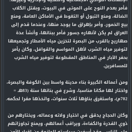
فأمر بعدم النوح على الموتى في البيوت، وبقتل الكلاب
الضالة، ومنع التبول أو التغوط في الأماكن العامة، ومنع
بيع الخمور، وأمر بإهراق ما يوجد منها، وعندما قدم إلى
العراق لم يكن لأنهاره جسور فأمر ببنائها، وأنشأ عدة
صهاريج بالقرب من البصرة لتخزين مياه الأمطار وتجميعها
لتوفير مياه الشرب لأهل المواسم والقوافل، وكان يأمر
بحفر الآبار في المناطق المقطوعة لتوفير مياه الشرب
للمسافرين.
ومن أعماله الكبيرة بناء مدينة واسط بين الكوفة والبصرة،
واختار لها مكانا مناسبا، وشرع في بنائها سنة (83هـ =
702م)، واستغرق بناؤها ثلاث سنوات، واتخذها مقرا لحكمه.
وكان الحجاج يدقق في اختيار ولاته وعماله، ويختارهم من
ذوي القدرة والكفاءة، ويراقب أعمالهم، ويمنع تجاوزاتهم
على الناس، وقد أسفرت سياسته الحازمة عن إقرار الأمن