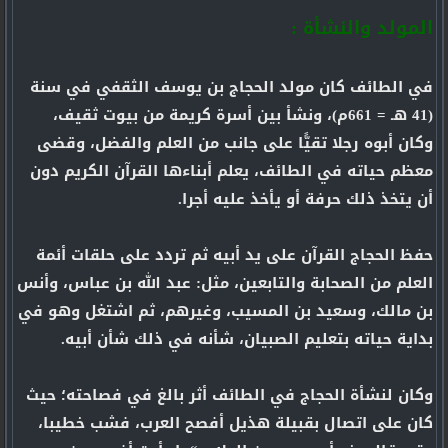
المولد والنشأة :
في الطائف كان مولد الحجاج بن يوسف الثقفي في سنة
(41 هـ = 661م)، ونشأ بين أسرة كريمة من بيوت ثقيف،
وكان أبوه رجلا تقيًّا على جانب من العلم والفضل، وقضى
معظم حياته في الطائف، يعلم أبناءها القرآن الكريم دون
أن يتخذ ذلك حرفة أو يأخذ عليه أجرا.
حفظ الحجاج القرآن على يد أبيه ثم تردد على حلقات أئمة
العلم من الصحابة والتابعين، مثل: عبد الله بن عباس، وأنس
بن مالك، وسعيد بن المسيب، وغيرهم، ثم اشتغل وهو في
بداية حياته بتعليم الصبيان، شأنه في ذلك شأن أبيه.
وكان لنشأة الحجاج في الطائف أثر بالغ في فصاحته؛ حيث
كان على اتصال بقبيلة هذيل أفصح العرب، فشب خطيبا،