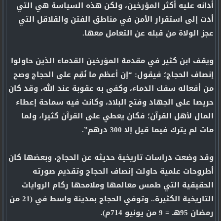
أدانه عليه أكثر المؤرخين، ولكن هذه السياسة هي التي
أدت إلى استقرار الأمن في مناطق الفتن والقلاقل التي
عجز الولاة من قبله عن التعامل معها.
ويقف ابن كثير في مقدمة المؤرخين القدماء الذين حاولوا
إنصاف الحجاج؛ فيقول: “إن أعظم ما نُقِم على الحجاج وصح
من أفعاله سفك الدماء، وكفى به عقوبة عند الله، وقد كان
حريصا على الجهاد وفتح البلاد، وكانت فيه سماحة إعطاء
المال لأهل القرآن؛ فكان يعطي على القرآن كثيرا، ولما
مات لم يترك فيما قيل إلا 300 درهم”.
وقد وضعت دراسات تاريخية حديثه عن الحجاج، وبعضها كان
أطروحات علمية حاولت إنصاف الحجاج وتقديم صورته
الحقيقية التي طمس معالمها وملامحها ركام الروايات
التاريخية الكثيرة.. وتوفي الحجاج بمدينة واسط في (21 من
رمضان 95هـ = 9 من يونيو 714م).