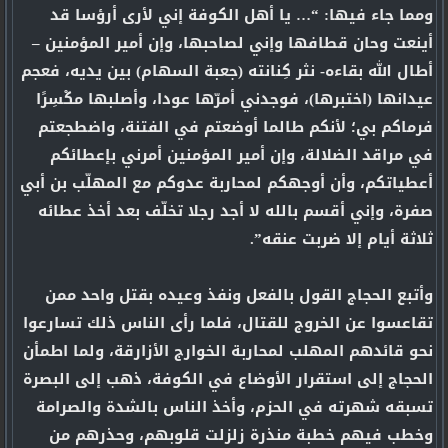
ومما جاء فيها: “… يا أهل الكوفة إني لأرى أرؤسا قد
أينعت وحان قطافها وإني لصاحبها، وإن أمير المؤمنين –
أطال الله بقاءه- نثر كِنانته (جعبة السهام) بين يديه، فعجم
عيدانها (اختبرها)، فوجدني أمرّها عودا، وأصلبها مكْسِرًا
فرماكم بي؛ لأنكم طالما أوضعتم في الفتنة، واضطجعتم
في مراقد الضلالة، وإن أمير المؤمنين أمرني بإعطائكم
أعطياتكم، وأن أوجهكم لمحاربة عدوكم مع المهلّب بن أبي
صفرة، وإني أقسم بالله لا أجد رجلا تخلّف بعد أخذ عطائه
ثلاثة أيام إلا ضربت عنقه”.
وأتبع الحجاج القول بالفعل ونفذ وعيده بقتل واحد ممن
تقاعسوا عن الخروج للقتال، فلما رأى الناس ذلك تسارعوا
نحو قائدهم المهلب لمحاربة الخوارج الأزارقة، ولما اطمأن
الحجاج إلى استقرار الأوضاع في الكوفة، ذهب إلى البصرة
تسبقه شهرته في الحزم، وأخذ الناس بالشدة والصرامة
وخطب فيهم خطبة منذرة زلزلت قلوبهم، وحذرهم من