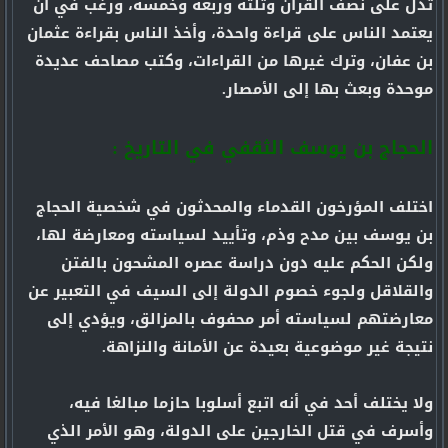
تدل على نصف القرآن وثلثه وربعه وخمسه، ورغّب في أن
يعتمد الناس على قراءة واحدة، وأخذ الناس بقراءة عثمان
بن عفان، وترك غيرها من القراءات، وكتب مصاحف عديدة
موحدة وبعث بها إلى الأمصار.
الحجاج بن يوسف الثقفي في التاريخ :
اختلف المؤرخون القدماء والمحدثون في شخصية الحجاج
بن يوسف بين مدح وذم، وتأييد لسياسته ومعارضة لها،
ولكن الحكم عليه دون دراسة عصره المشحون بالفتن
والقلاقل ولجوء خصوم الدولة إلى السيف في التعبير عن
معارضتهم لسياسته أمر محفوف بالمزالق، ويؤدي إلى
نتيجة غير موضوعية بعيدة عن الأمانة والنزاهة.
ولا يختلف أحد في أنه اتبع أسلوبا حازما مبالغا فيه،
وأسرف في قتل الخارجين على الدولة، وهو الأمر الذي