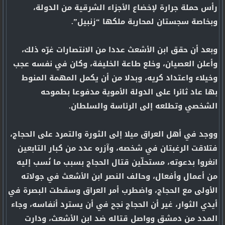
رأس حملة جرارة لإخضاع الأجزاء الشرقية من الدولة،
وبخاصة سجستان لمحاربة ملكها “زنبيل”.
وبعد أن حقق ابن الأشعث عددا من الانتصارات غرّه ذلك،
وأعلن العصيان، وخلع طاعة الخليفة، وكان في نفسه عجب
وخيلاء واعتداد كريه، وبدلا من أن يكمل المهمة المنوط
بها عاد ثائرا على الدولة الأموية مدفوعا بطموحه
الشخصي وتطلعه إلى الرئاسة والسلطان.
ووجد في أهل العراق ميلا إلى الثورة والتمرد على الحجاج،
فتلاقت الرغبتان في شخصه، وآزره عدد من كبار التابعين
انغروا بدعوته، مستحلّين قتال الحجاج بسبب ما نُسب إليه
من أعمال وأفعال، وحالف النصر ابن الأشعث في جولاته
الأولى مع الحجاج، واضطرب أمر العراق وسقطت البصرة في
أيدي الثوار، غير أن الحجاج نجح في أن يسترد أنفاسه، وجاء
المدد من دمشق وواصل قتاله ضد ابن الأشعث، ودارت