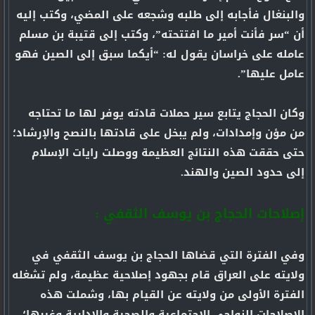
والبنغال فأجابه إلى طلبه وشجعه على المضي، وكتب إليه
أن “سر فأنت أمير ما افتتحته”، وكتب إلى قتيبة بن مسلم
عامله على خراسان يقول له: “أيكما سبق إلى الصين فهو
عامل عليها”.
وكان الحجاج يتابع سير حملات قادته يوفر لها ما تحتاجه
من مؤن وإمدادات، ولم يبخل على قادتها بالنصح والإرشاد؛
حتى حققت هذه النتائج العظيمة ووصلت رايات الإسلام
إلى حدود الصين والهند.
إصلاحات الحجاج بن يوسف الثقفي :
وفي الفترة التي قضاها الحجاج بن يوسف الثقفي في
ولايته على العراق قام بجهود إصلاحية عظيمة، ولم تشغله
الفترة الأولى من ولايته عن القيام بها، وشملت هذه
الإصلاحات النواحي الاجتماعية والصحية والإدارية وغيرها؛