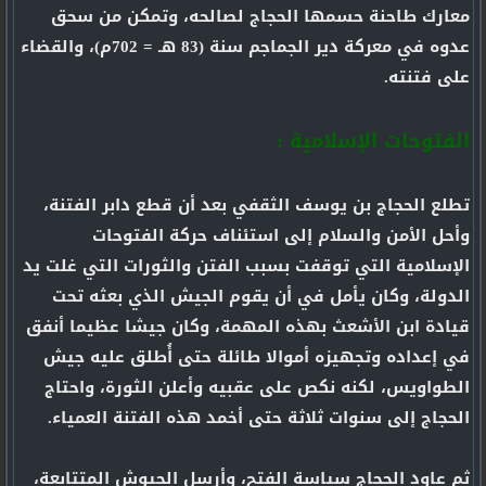
معارك طاحنة حسمها الحجاج لصالحه، وتمكن من سحق
عدوه في معركة دير الجماجم سنة (83 هـ = 702م)، والقضاء
على فتنته.
الفتوحات الإسلامية :
تطلع الحجاج بن يوسف الثقفي بعد أن قطع دابر الفتنة،
وأحل الأمن والسلام إلى استئناف حركة الفتوحات
الإسلامية التي توقفت بسبب الفتن والثورات التي غلت يد
الدولة، وكان يأمل في أن يقوم الجيش الذي بعثه تحت
قيادة ابن الأشعث بهذه المهمة، وكان جيشا عظيما أنفق
في إعداده وتجهيزه أموالا طائلة حتى أُطلق عليه جيش
الطواويس، لكنه نكص على عقبيه وأعلن الثورة، واحتاج
الحجاج إلى سنوات ثلاثة حتى أخمد هذه الفتنة العمياء.
ثم عاود الحجاج سياسة الفتح، وأرسل الجيوش المتتابعة،