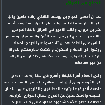
الحجاج في العراق :
بعد أن أمضى الحجاج بن يوسف الثقفي زهاء عامين واليًا
على الحجاز نقله الخليفة واليا على العراق بعد وفاة أخيه
بشر بن مروان، وكانت الأمور في العراق بالغة الفوضى
والاضطراب، تحتاج إلى من يعيد الأمن والاستقرار، ويسوس
الناس على الجادة بعد أن تقاعسوا عن الخروج للجهاد
وركنوا إلى الدعة والسكون، واشتدت معارضتهم للدولة،
وازداد خطر الخوارج، وقويت شكوتهم بعد أن عجز الولاة
عن كبح جماحهم.
ولبى الحجاج أمر الخليفة وأسرع في سنة (75هـ = 694م)
إلى الكوفة، وفي أول لقاء معهم خطب في المسجد خطبة
عاصفة أنذر فيها وتوعد المخالفين والخارجين على سلطان
الخليفة والمتكاسلين عن الخروج لقتال الخوارج الأزارقة،
وخطبة الحجاج هذه مشهورة متداولة في كتب التاريخ،