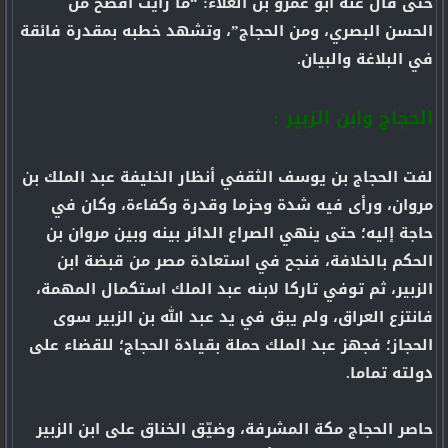
حتى قال عنه أبو عمرو بن العلاء: “ما رأيت أفصح من
الحسن البصري، ومن الحجاج”، وتشهد خطبه بمقدرة فائقة
في البلاغة والبيان.
الحجاج وابن الزبير :
لفت الحجاج بن يوسف الثقفي أنظار الخليفة عبد الملك بن
مروان، ورأى فيه شدة وحزما وقدرة وكفاءة، وكان في
حاجة إليه؛ حتى ينهي الصراع الدائر بينه وبين مروان بن
الحكم بالخلافة، فنجح في استعادة مصر من قبضة ابن
الزبير، ثم توفي تاركا لابنه عبد الملك استكمال المهمة،
فانتزع العراق، ولم يبق في يد عبد الله بن الزبير سوى
الحجاز؛ فجهز عبد الملك حملة بقيادة الحجاج؛ للقضاء على
دولته تماما.
حاصر الحجاج مكة المشرفة، وضيّق الخناق على ابن الزبير