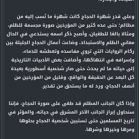
وعلى قدر شهرة الحجاج كانت شهرة ما نُسب إليه من
مظالم؛ حتى عده كثير من المؤرخين صورة مجسمة للظلم،
ومثالا بالغا للطغيان، وأصبح ذكر اسمه يستدعي في الحال
معاني الظلم والاستبداد، وضاعت أعمال الحجاج الجليلة بين
ركام الروايات التي تروي مفاسده وتعطشه للدماء،
وإسرافه في انتهاكها، وأضافت بعض الأدبيات التاريخية
إلى حياته ما لم يحدث حتى صار شخصية أسطورية بعيدة
كل البعد عن الحقيقة والواقع، وقليل من المؤرخين من
أنصف الحجاج، ورد له ما يستحق من تقدير.
وإذا كان الجانب المظلم قد طغى على صورة الحجاج، فإننا
سنحاول إبراز الجانب الآخر المشرق في حياته، والمؤثر في
تاريخ المسلمين حتى تستبين شخصية الحجاج بحلوها
ومرها وخيرها وشرها.