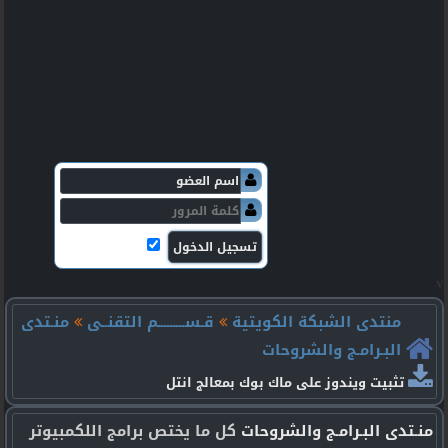
v
منتدى الشبكة الكويتية
قـســـــــــم التقنــى
منـتدى
البـرامـج والشروحات
تثبيت ويندوز على ماك بوك بمعالج انتل
منـتدى البـرامـج والشروحات
كل ما يختص برامج اللكمبيوتر