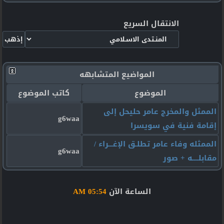
الانتقال السريع
المواضيع المتشابهه
الموضوع
كاتب الموضوع
الممثل والمخرج عامر حليحل إلى
g6waa
إقامة فنية في سويسرا
الممثله وفاء عامر تطلـق الإغـــراء /
g6waa
مقابلــــه + صور
الساعة الآن
05:54 AM