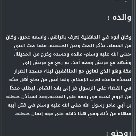
والده :
وكان أبوه في الجاهلية يُعرف بالراهب، واسمه عمرو، وكان
من الحنفاء، يذكر البعث ودين الحنيفية، فلما بعث النبي
-صلى الله عليه وسلم- عانده وحسده وخرج من المدينة،
وشهد مع قريش وقعة أحد، ثم رجع مع قريش إلى
مكة،وهو الذي تعاون مع المنافقين لبناء مسجد الضرار
ليتخذه قاعدة لحرب الإسلام. ولما أيس من نجاح أهل مكة
في القضاء على الرسول فر إلى بلاد الشام، ليطلب مددًا
من الروم يُعينه في زحفه على المدينة،وقد استأذن حنظلة
بن أبي عامر رسول الله صلى الله عليه وسلم في قتل أبيه
فنهاه عن ذلك،وفي هذا دلالة على قوة إيمان حنظلة.
زوجته :