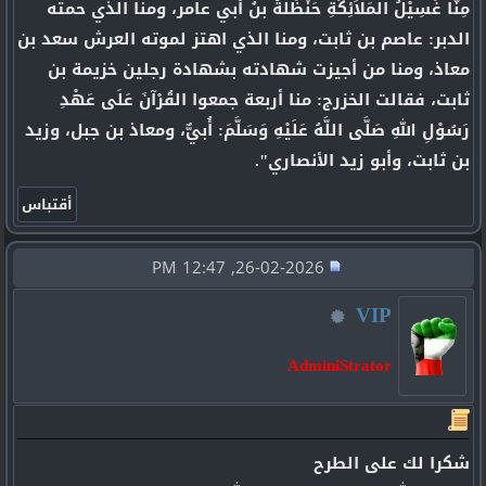
مِنَّا غَسِيْلُ المَلاَئِكَةِ حَنْظَلَةُ بنُ أبي عامر، ومنا الذي حمته
الدبر: عاصم بن ثابت، ومنا الذي اهتز لموته العرش سعد بن
معاذ، ومنا من أجيزت شهادته بشهادة رجلين خزيمة بن
ثابت، فقالت الخزرج: منا أربعة جمعوا القُرْآنَ عَلَى عَهْدِ
رَسُوْلِ اللهِ صَلَّى اللَّهُ عَلَيْهِ وَسَلَّمَ: أُبيٌّ، ومعاذ بن جبل، وزيد
بن ثابت، وأبو زيد الأنصاري".
26-02-2026, 12:47 PM
VIP
AdminiStrator
شكرا لك على الطرح