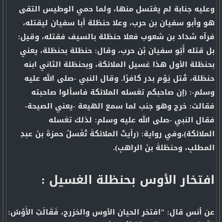
وعليه جنابة لم يغتسل منها، ولما حمي الوطيس التقى
هو وأبو سفيان بن حرب، وعلا حنظلة أبا سفيان ليقتله،
فرآه شداد بن شعوب فعلا حنظلة بالسيف فقتله، وقيل:
بل قتله أَبُو سفيان بْن حرب، وقال: حنظلة بحنظلة، يعني
بحنظلة الأول هذا غسيل الملائكة، وبحنظلة الثاني ابنه
حنظلة، قُتل يَوْم بدر كافرًا. وقال النبي -صلى الله عليه
وسلم-: (إن صاحبكم تغسله الملائكة فاسألوا صاحبته
فقالت: خرج وهو جنب لما سمع الهيعة -يعني الصيحة-
فقال النبي -صلى الله عليه وسلم: لذلك تغسله
الملائكة)،وفي رواية: (رأيتُ الملائكةَ تُغَسلُ حمزةَ بنَ عبدِ
المطلبِ، وحنظلةَ بنَ الراهبِ).
افتخار الأوس بحنظلة الغسيل :
عن أنس قال: "افتخر الحيان الأوس والخزرج، فَقَالَتِ الأَوْسُ: