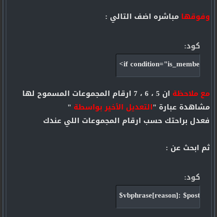
وفوقها
مباشره اضف التالي :
كود:
<if condition="is_member_of($
مع ملاحظة
ان 5 ، 6 ، 7 ارقام المجموعات المسموح لها
مشاهدة عبارة "
التعديل الأخير بواسطة
"
فعدل براحتك حسب ارقام المجموعات اللي عندك
ثم ابحث عن :
كود:
$vbphrase[reason]: $post[edit