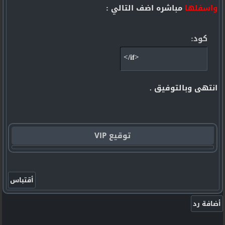
واسفلها
مباشره اضف التالي :
كود:
</if>
انتهى وبالتوفيق .
توقيع VIP