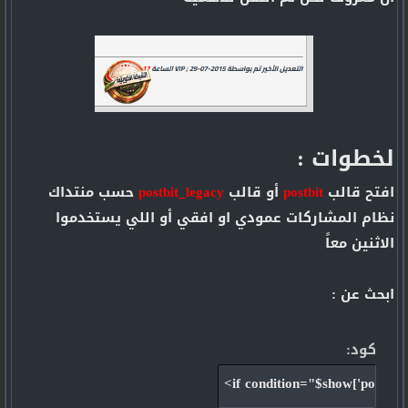
لخطوات :
افتح قالب
postbit
أو قالب
postbit_legacy
حسب منتداك
نظام المشاركات عمودي او افقي أو اللي يستخدموا
الاثنين معاً
ابحث عن :
كود:
<if condition="$show['postedit