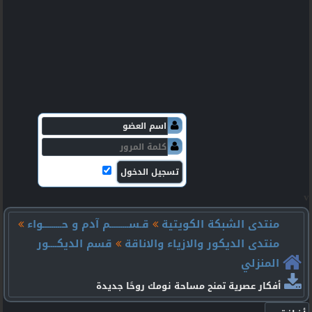
v
منتدى الشبكة الكويتية
قـســـــــــم آدم و حـــــــــواء
منتدى الديكور والازياء والاناقة
قسم الديكــــور
المنزلي
أفكار عصرية تمنح مساحة نومك روحًا جديدة