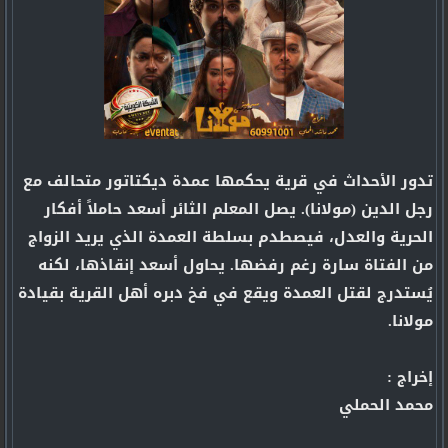
تدور الأحداث في قرية يحكمها عمدة ديكتاتور متحالف مع
رجل الدين (مولانا). يصل المعلم الثائر أسعد حاملاً أفكار
الحرية والعدل، فيصطدم بسلطة العمدة الذي يريد الزواج
من الفتاة سارة رغم رفضها. يحاول أسعد إنقاذها، لكنه
يُستدرج لقتل العمدة ويقع في فخ دبره أهل القرية بقيادة
مولانا.
ﺇﺧﺮاﺝ :
محمد الحملي