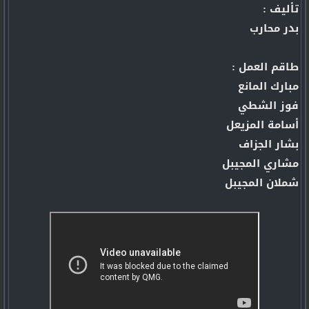
ﺗﺄﻟﻴﻒ :
بدر محارب
طاقم العمل :
مبارك المانع
فوز الشطي
أسامة المزيعل
بشار الجزاف
مشاري المجيبل
شملان المجيبل