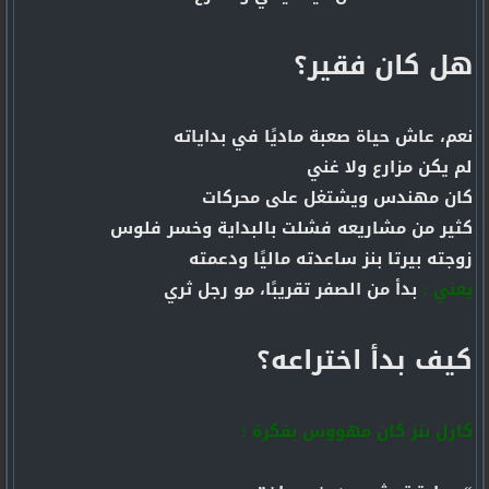
هل كان فقير؟
نعم، عاش حياة صعبة ماديًا في بداياته
لم يكن مزارع ولا غني
كان مهندس ويشتغل على محركات
كثير من مشاريعه فشلت بالبداية وخسر فلوس
زوجته بيرتا بنز ساعدته ماليًا ودعمته
يعني :
بدأ من الصفر تقريبًا، مو رجل ثري
كيف بدأ اختراعه؟
كارل بنز كان مهووس بفكرة :