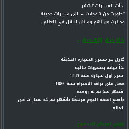
بدأت السيارات تنتشر
تطورت من 3 عجلات → إلى سيارات حديثة
وصارت من أهم وسائل النقل في العالم .
خلاصة القصة :
كارل بنز مخترع السيارة الحديثة
بدأ حياته بصعوبات مالية
اخترع أول سيارة سنة 1885
حصل على براءة الاختراع سنة 1886
اشتهر بعد تجربة زوجته
وأصبح اسمه اليوم مرتبطًا بأشهر شركة سيارات في
العالم
اتمنى اعجبكم الموضوع .