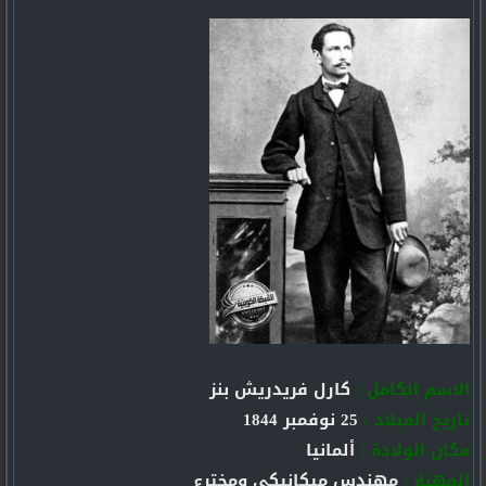
الاسم الكامل :
كارل فريدريش بنز
تاريخ الميلاد :
25 نوفمبر 1844
مكان الولادة :
ألمانيا
المهنة :
مهندس ميكانيكي ومخترع