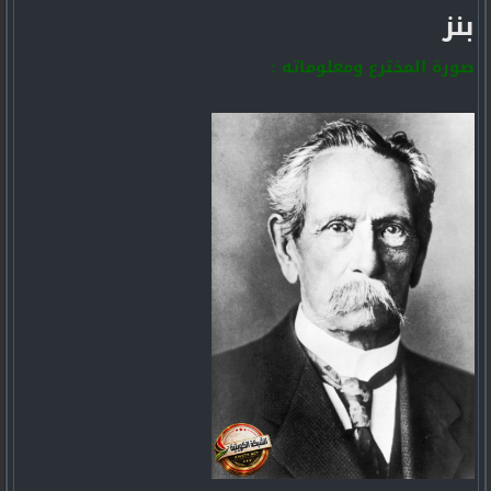
بنز
صورة المخترع ومعلوماته :