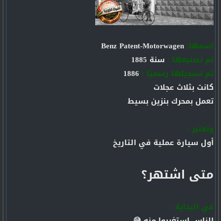
اسمها:
Benz Patent-Motorwagen
تم تصنيعها :
سنة 1885
تم تسجيلها رسميًا :
1886
كانت بثلاث عجلات
تعمل بمحرك بنزين بسيط
وتعتبر :
أول سيارة عملية في التاريخ
متى اشتهر؟
في البداية :
الناس استغربوا منه 😅