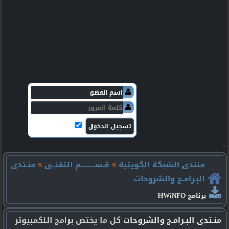
v
منتدى الشبكة الكويتية
قـســـــــــم التقنــى
منـتدى
البـرامـج والشروحات
برنامج HWiNFO
منـتدى البـرامـج والشروحات
كل ما يختص برامج اللكمبيوتر