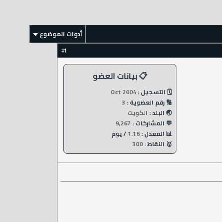
أدوات الموضوع
1
#
📋 بيانات العضو
🗓️ التسجيل :
Oct 2004
🔢 رقم العضوية :
3
🌏 البلد :
الكويت
💬 المشاركات :
9,267
📊 المعدل :
1.16
/ يوم
🥇 النقاط :
300