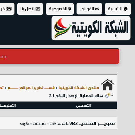
🏠 الرئيسية
📜 القوانين
🔒 الخصوصية
✉️ اتصل بنا
🗺️ خر
جميع ال
منتدى الشبكة الكويتية
>
قســـــ تطوير المواقع ـــــــــم
>
تطوي
هاك الحماية الإصدار الاخير 2.1
التسجيل
التعليمـــ
تطويــــر المنتديــ VB3 ـات
هاكات :: تمبلتات :: اكواد