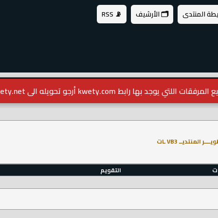
يطة المنتدى
🗂️ الأرشيف
📡 RSS
مرفقات اللتي يوجد بها رابط kwety.com أرجو تحويله الى kwety.net
ــــر المنتديــ VB3 ـات
ات
التقويم