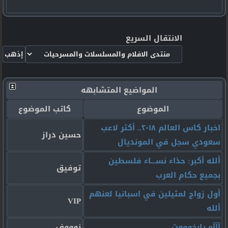
الانتقال السريع
المواضيع المتشابهه
الموضوع
كاتب الموضوع
اخبار كاس العالم ٢٠١٨.. أكثر لاعب
حسين دراز
سعودي سجل في المونديال
ألله أكبر: حذاء نســـاء فلسطين
توفيق
بجميع حكام العرب
أول زواج لمثيلين في اسبانيا لعنهم
VIP
ألله
آآآه يابخوووت
نوووف